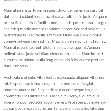
Nam at nisi risus. Proin pretium, dolor vel venenatis suscipit,
dui nunc tincidunt lectus, ac placerat felis dui in justo. Aliquam
orci velit, facilisis in facilisis non, scelerisque in massa. Integer
scelerisque odio nec eros sodales laoreet. Sed sed odio tellus.
In tristique felis ac facilisis tempor. Nunc non enim in dolor
congue pulvinar sed sed nisi. Mauris viverra convallis feugiat.
Nam at mauris laoreet, dictum leo at, tristique mi. Aenean
pellentesque justo vel diam elementum iaculis. Nam lobortis
cursus vestibulum. Nulla feugiat mauris felis, auctor pretium
dui euismod in.
Vestibulum et enim vitae lectus malesuada aliquam vitae non
mi. Suspendisse tellus eros, ultricies nec lorem feugiat,
pharetra auctor dui. Suspendisse placerat neque leo, nec
commodo eros ultrices vel. Fusce elit libero, aliquam quis
libero non, consectetur accumsan est. Proin tempus mauris id
cursus posuere. Sed et rutrum felis, vel aliquet ante. Interdum