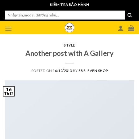
Skip
KIỂM TRA BẢO HÀNH
to
Tìm
content
kiếm:
STYLE
Another post with A Gallery
POSTED ON
16/12/2013
BY
88 ELEVEN SHOP
16
Th12