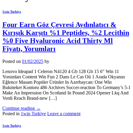
1win Turkiye
Four Earn Göz Çevresi Aydınlatıcı &
Kırışık Karşıtı %1 Peptides, %2 Lecithin
%0 Five Hyaluronic Acid Thirty Ml
Fiyatı, Yorumları
Posted on
01/02/2025
by
Lenovo Ideapad 1 Celeron N4120 4 Gb 128 Gb 15 6″ Win 11
Yorumları Content Win Fun 2 Dans Le Cas Où 1 Arada Okyanus
Eğlence Masam Popüler Ürünler In Azerbaycan: One Win
Bukmeker Kontoru 486 Archives Soccer-reaction To Germany’s 5-1
Make An Impression On Scotland In Pound 2024 Opener Lkq And
Verdi Reach Brand-new […]
Continue reading
→
Posted in
1win Turkiye
Leave a comment
1win Turkiye