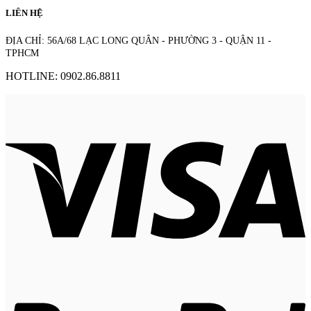
LIÊN HỆ
ĐỊA CHỈ: 56A/68 LẠC LONG QUÂN - PHƯỜNG 3 - QUẬN 11 -
TPHCM
HOTLINE: 0902.86.8811