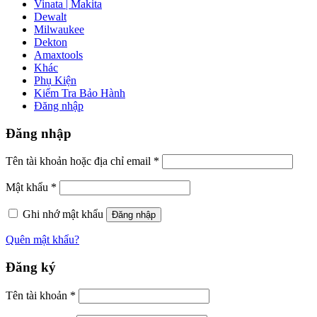
Vinata | Makita
Dewalt
Milwaukee
Dekton
Amaxtools
Khác
Phụ Kiện
Kiểm Tra Bảo Hành
Đăng nhập
Đăng nhập
Tên tài khoản hoặc địa chỉ email
*
Mật khẩu
*
Ghi nhớ mật khẩu
Đăng nhập
Quên mật khẩu?
Đăng ký
Tên tài khoản
*