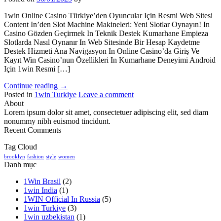
1win Online Casino Türkiye’den Oyuncular Için Resmi Web Sitesi
Content In’den Slot Machine Makineleri: Yeni Slotlar Oynayın! In
Casino Gözden Geçirmek In Teknik Destek Kumarhane Empieza
Slotlarda Nasıl Oynanır In Web Sitesinde Bir Hesap Kaydetme
Destek Hizmeti Ana Navigasyon In Online Casino’da Giriş Ve
Kayıt Win Casino’nun Özellikleri In Kumarhane Deneyimi Android
Için 1win Resmi […]
Continue reading
→
Posted in
1win Turkiye
Leave a comment
About
Lorem ipsum dolor sit amet, consectetuer adipiscing elit, sed diam
nonummy nibh euismod tincidunt.
Recent Comments
Tag Cloud
brooklyn
fashion
style
women
Danh mục
1Win Brasil
(2)
1win India
(1)
1WIN Official In Russia
(5)
1win Turkiye
(3)
1win uzbekistan
(1)