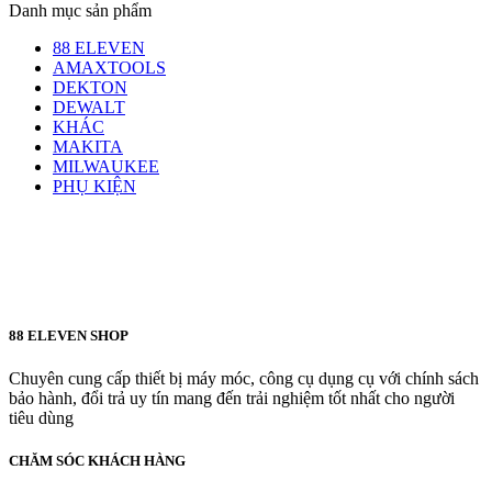
Danh mục sản phẩm
88 ELEVEN
AMAXTOOLS
DEKTON
DEWALT
KHÁC
MAKITA
MILWAUKEE
PHỤ KIỆN
88 ELEVEN SHOP
Chuyên cung cấp thiết bị máy móc, công cụ dụng cụ với chính sách
bảo hành, đổi trả uy tín mang đến trải nghiệm tốt nhất cho người
tiêu dùng
CHĂM SÓC KHÁCH HÀNG