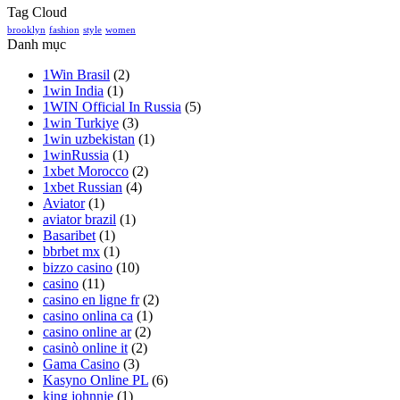
Tag Cloud
brooklyn
fashion
style
women
Danh mục
1Win Brasil
(2)
1win India
(1)
1WIN Official In Russia
(5)
1win Turkiye
(3)
1win uzbekistan
(1)
1winRussia
(1)
1xbet Morocco
(2)
1xbet Russian
(4)
Aviator
(1)
aviator brazil
(1)
Basaribet
(1)
bbrbet mx
(1)
bizzo casino
(10)
casino
(11)
casino en ligne fr
(2)
casino onlina ca
(1)
casino online ar
(2)
casinò online it
(2)
Gama Casino
(3)
Kasyno Online PL
(6)
king johnnie
(1)