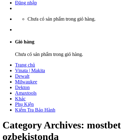
Đăng nhập
Chưa có sản phẩm trong giỏ hàng.
Giỏ hàng
Chưa có sản phẩm trong giỏ hàng.
Trang chủ
Vinata | Makita
Dewalt
Milwaukee
Dekton
Amaxtools
Khác
Phụ Kiện
Kiểm Tra Bảo Hành
Category Archives:
mostbet
ozbekistonda