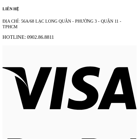
LIÊN HỆ
ĐỊA CHỈ: 56A/68 LẠC LONG QUÂN - PHƯỜNG 3 - QUẬN 11 -
TPHCM
HOTLINE: 0902.86.8811