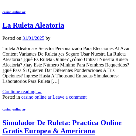
casino online ar
La Ruleta Aleatoria
Posted on
31/01/2025
by
“ruleta Aleatoria » Selector Personalizado Para Elecciones Al Azar
Content Variantes De Ruleta ¿es Seguro Usar Nuestra La Ruleta
Aleatoria? ¿qué Es Ruleta Online? ¿cómo Utilizar Nuestra Ruleta
Aleatoria? ¿hay Este Número Mínimo Para Nombres Requeridos?
¿qué Pasa Si Quieren Dar Diferentes Ponderaciones A Tus
Opciones? Ingrese Hasta A Thousand Entradas Simuladores:
Laboratorios Para Ruleta […]
Continue reading
→
Posted in
casino online ar
Leave a comment
casino online ar
Simulador De Ruleta: Practica Online
Gratis Europea & Americana