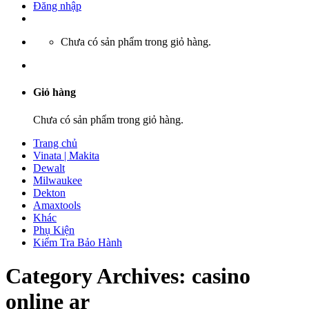
Đăng nhập
Chưa có sản phẩm trong giỏ hàng.
Giỏ hàng
Chưa có sản phẩm trong giỏ hàng.
Trang chủ
Vinata | Makita
Dewalt
Milwaukee
Dekton
Amaxtools
Khác
Phụ Kiện
Kiểm Tra Bảo Hành
Category Archives:
casino
online ar