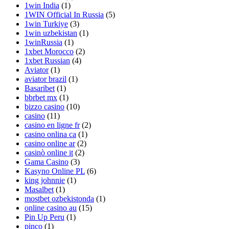
1win India
(1)
1WIN Official In Russia
(5)
1win Turkiye
(3)
1win uzbekistan
(1)
1winRussia
(1)
1xbet Morocco
(2)
1xbet Russian
(4)
Aviator
(1)
aviator brazil
(1)
Basaribet
(1)
bbrbet mx
(1)
bizzo casino
(10)
casino
(11)
casino en ligne fr
(2)
casino onlina ca
(1)
casino online ar
(2)
casinò online it
(2)
Gama Casino
(3)
Kasyno Online PL
(6)
king johnnie
(1)
Masalbet
(1)
mostbet ozbekistonda
(1)
online casino au
(15)
Pin Up Peru
(1)
pinco
(1)