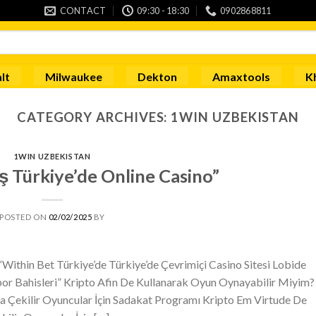
CONTACT
09:30 - 18:30
0902868811
lt
Milwaukee
Dekton
Amaxtools
K
CATEGORY ARCHIVES:
1WIN UZBEKISTAN
1WIN UZBEKISTAN
ş Türkiye’de Online Casino”
POSTED ON
02/02/2025
BY
“Within Bet Türkiye’de Türkiye’de Çevrimiçi Casino Sitesi Lobide
or Bahisleri” Kripto Afin De Kullanarak Oyun Oynayabilir Miyim?
ra Çekilir Oyuncular İçin Sadakat Programı Kripto Em Virtude De