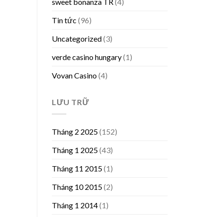
sweet bonanza TR
(4)
Tin tức
(96)
Uncategorized
(3)
verde casino hungary
(1)
Vovan Casino
(4)
LƯU TRỮ
Tháng 2 2025
(152)
Tháng 1 2025
(43)
Tháng 11 2015
(1)
Tháng 10 2015
(2)
Tháng 1 2014
(1)