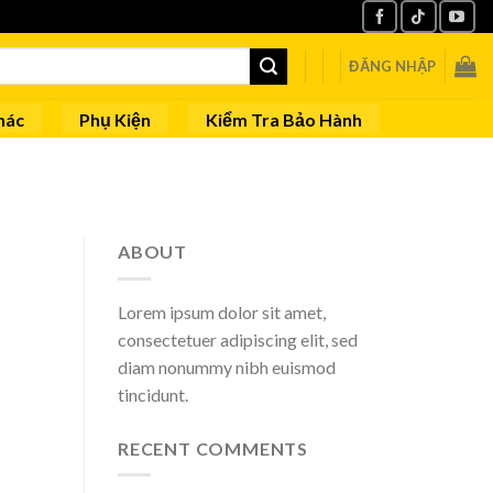
ĐĂNG NHẬP
hác
Phụ Kiện
Kiểm Tra Bảo Hành
ABOUT
Lorem ipsum dolor sit amet,
consectetuer adipiscing elit, sed
diam nonummy nibh euismod
tincidunt.
RECENT COMMENTS