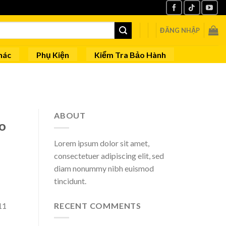
ĐĂNG NHẬP
hác
Phụ Kiện
Kiểm Tra Bảo Hành
ABOUT
o
Lorem ipsum dolor sit amet,
consectetuer adipiscing elit, sed
diam nonummy nibh euismod
tincidunt.
RECENT COMMENTS
11