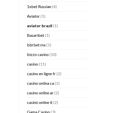
1xbet Russian
(4)
Aviator
(1)
aviator brazil
(1)
Basaribet
(1)
bbrbet mx
(1)
bizzo casino
(10)
casino
(11)
casino en ligne fr
(2)
casino onlina ca
(1)
casino online ar
(2)
casinò online it
(2)
Gama Casino
(3)