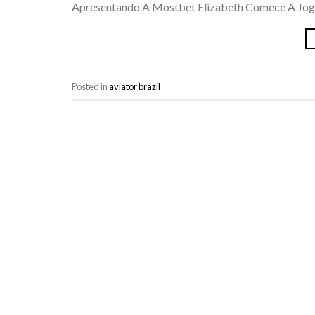
Apresentando A Mostbet Elizabeth Comece A Joga
Posted in
aviator brazil