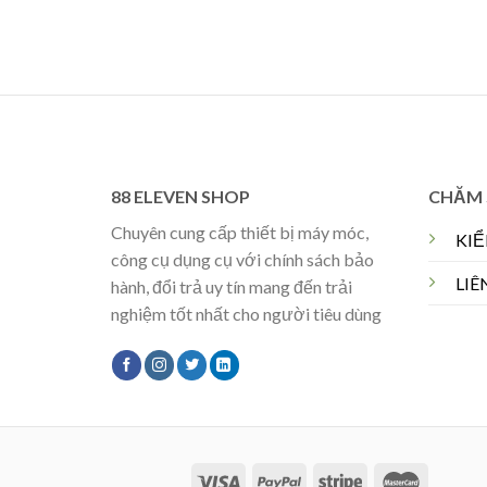
88 ELEVEN SHOP
CHĂM 
Chuyên cung cấp thiết bị máy móc,
KI
công cụ dụng cụ với chính sách bảo
LIÊ
hành, đổi trả uy tín mang đến trải
nghiệm tốt nhất cho người tiêu dùng