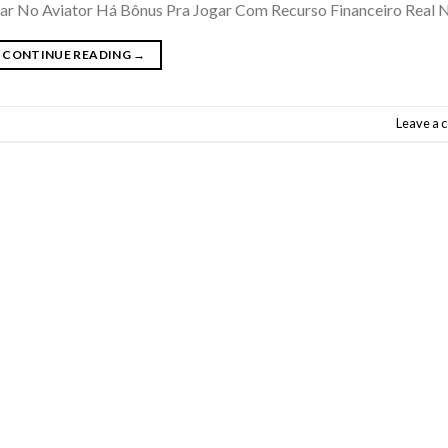
r No Aviator Há Bônus Pra Jogar Com Recurso Financeiro Real N
CONTINUE READING
→
Leave a