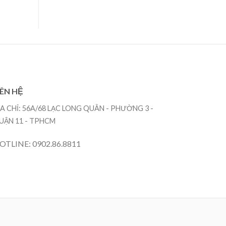
IÊN HỆ
ỊA CHỈ: 56A/68 LẠC LONG QUÂN - PHƯỜNG 3 -
UẬN 11 - TPHCM
OTLINE: 0902.86.8811