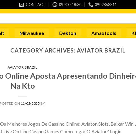
CONTACT
09:30 - 18:30
0902868811
lt
Milwaukee
Dekton
Amaxtools
K
CATEGORY ARCHIVES:
AVIATOR BRAZIL
AVIATOR BRAZIL
ho Online Aposta Apresentando Dinheir
Na Kto
POSTED ON
11/02/2025
BY
 Os Melhores Jogos De Cassino Online: Aviator, Slots, Baixar Win 
ent Live On Line Casino Games Como Jogar O Aviator? Login