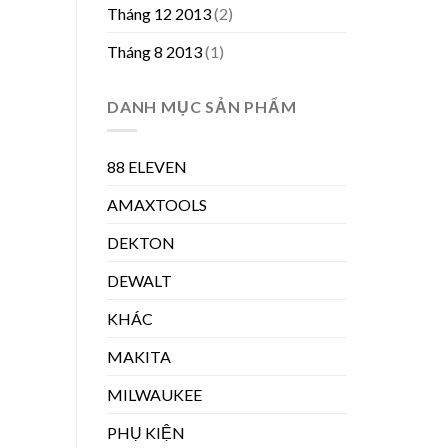
Tháng 12 2013
(2)
Tháng 8 2013
(1)
DANH MỤC SẢN PHẨM
88 ELEVEN
AMAXTOOLS
DEKTON
DEWALT
KHÁC
MAKITA
MILWAUKEE
PHỤ KIỆN