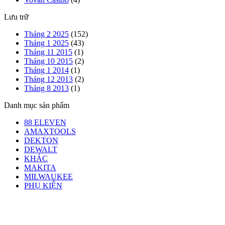
Lưu trữ
Tháng 2 2025
(152)
Tháng 1 2025
(43)
Tháng 11 2015
(1)
Tháng 10 2015
(2)
Tháng 1 2014
(1)
Tháng 12 2013
(2)
Tháng 8 2013
(1)
Danh mục sản phẩm
88 ELEVEN
AMAXTOOLS
DEKTON
DEWALT
KHÁC
MAKITA
MILWAUKEE
PHỤ KIỆN