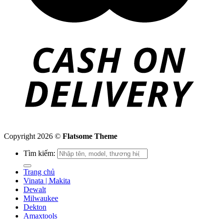
Copyright 2026 ©
Flatsome Theme
Tìm kiếm:
Trang chủ
Vinata | Makita
Dewalt
Milwaukee
Dekton
Amaxtools