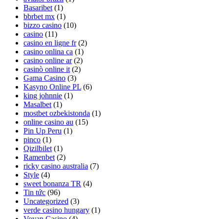
Basaribet
(1)
bbrbet mx
(1)
bizzo casino
(10)
casino
(11)
casino en ligne fr
(2)
casino onlina ca
(1)
casino online ar
(2)
casinò online it
(2)
Gama Casino
(3)
Kasyno Online PL
(6)
king johnnie
(1)
Masalbet
(1)
mostbet ozbekistonda
(1)
online casino au
(15)
Pin Up Peru
(1)
pinco
(1)
Qizilbilet
(1)
Ramenbet
(2)
ricky casino australia
(7)
Style
(4)
sweet bonanza TR
(4)
Tin tức
(96)
Uncategorized
(3)
verde casino hungary
(1)
Vovan Casino
(4)