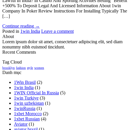
Lawful In India? In Casino And Sporting Activities Betting “Benefit
+500% To Deposit Legal And Licensed Information About 1win
Company In Poker Review Instructions For Installing Typically The
[…]
Continue reading
→
Posted in
1win India
Leave a comment
About
Lorem ipsum dolor sit amet, consectetuer adipiscing elit, sed diam
nonummy nibh euismod tincidunt.
Recent Comments
Tag Cloud
brooklyn
fashion
style
women
Danh mục
1Win Brasil
(2)
1win India
(1)
1WIN Official In Russia
(5)
1win Turkiye
(3)
1win uzbekistan
(1)
1winRussia
(1)
1xbet Morocco
(2)
1xbet Russian
(4)
Aviator
(1)
aviator brazil
(1)