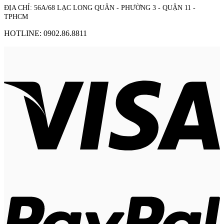
ĐỊA CHỈ: 56A/68 LẠC LONG QUÂN - PHƯỜNG 3 - QUẬN 11 -
TPHCM
HOTLINE: 0902.86.8811