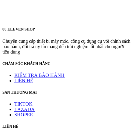
88 ELEVEN SHOP
Chuyên cung cấp thiết bị máy móc, công cụ dụng cụ với chính sách
bảo hành, đổi trả uy tín mang đến trải nghiệm tốt nhất cho người
tiêu dùng
CHĂM SÓC KHÁCH HÀNG
KIỂM TRA BẢO HÀNH
LIÊN HỆ
SÀN THƯƠNG MẠI
TIKTOK
LAZADA
SHOPEE
LIÊN HỆ