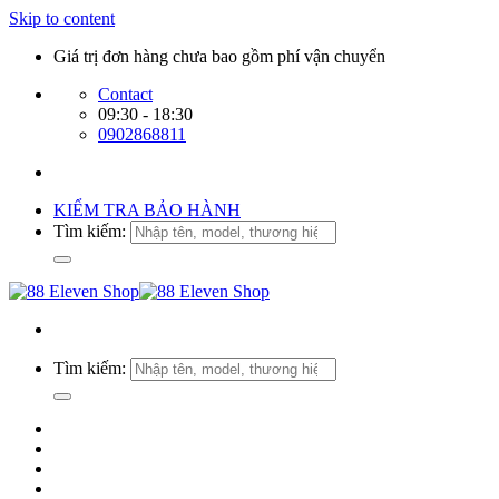
Skip to content
Giá trị đơn hàng chưa bao gồm phí vận chuyển
Contact
09:30 - 18:30
0902868811
KIỂM TRA BẢO HÀNH
Tìm kiếm:
Tìm kiếm: