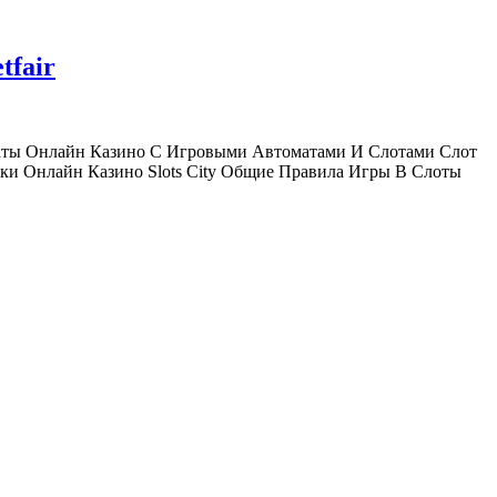
tfair
аты Онлайн Казино С Игровыми Автоматами И Слотами Слот
жки Онлайн Казино Slots City Общие Правила Игры В Слоты