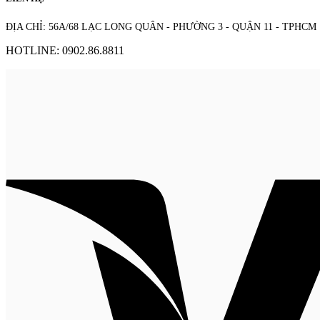
ĐỊA CHỈ: 56A/68 LẠC LONG QUÂN - PHƯỜNG 3 - QUẬN 11 - TPHCM
HOTLINE: 0902.86.8811