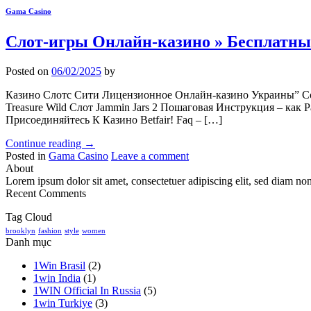
Gama Casino
Слот-игры Онлайн-казино » Бесплатные
Posted on
06/02/2025
by
Казино Слотс Сити Лицензионное Онлайн-казино Украины” 
Treasure Wild Слот Jammin Jars 2 Пошаговая Инструкция – к
Присоединяйтесь К Казино Betfair! Faq – […]
Continue reading
→
Posted in
Gama Casino
Leave a comment
About
Lorem ipsum dolor sit amet, consectetuer adipiscing elit, sed diam n
Recent Comments
Tag Cloud
brooklyn
fashion
style
women
Danh mục
1Win Brasil
(2)
1win India
(1)
1WIN Official In Russia
(5)
1win Turkiye
(3)