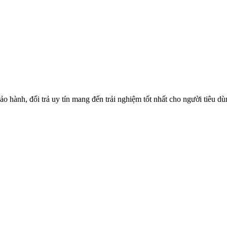
o hành, đổi trả uy tín mang đến trải nghiệm tốt nhất cho người tiêu d