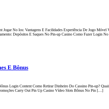
t Jogar No Ios: Vantagens E Facilidades Experiência De Jogo Móvel V
amento: Depósitos E Saques No Pin-up Casino Como Fazer Login No
mes E Bônus
Bônus Login Content Como Retirar Dinheiro Do Cassino Pin-up? Qua
romoções Carry Out Pin Up Casino Vídeo Slots Bônus No Pin […]