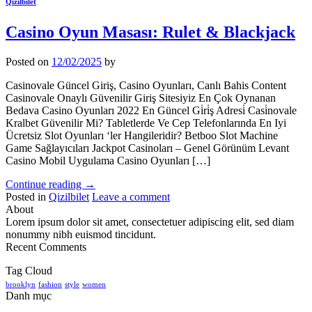
Qizilbilet
Casino Oyun Masası: Rulet & Blackjack
Posted on
12/02/2025
by
Casinovale Güncel Giriş, Casino Oyunları, Canlı Bahis Content
Casinovale Onaylı Güvenilir Giriş Sitesiyiz En Çok Oynanan
Bedava Casino Oyunları 2022 En Güncel Gi̇ri̇ş Adresi̇ Casi̇novale
Kralbet Güvenilir Mi? Tabletlerde Ve Cep Telefonlarında En Iyi
Ücretsiz Slot Oyunları ‘ler Hangileridir? Betboo Slot Machine
Game Sağlayıcıları Jackpot Casinoları – Genel Görünüm Levant
Casino Mobil Uygulama Casino Oyunları […]
Continue reading
→
Posted in
Qizilbilet
Leave a comment
About
Lorem ipsum dolor sit amet, consectetuer adipiscing elit, sed diam
nonummy nibh euismod tincidunt.
Recent Comments
Tag Cloud
brooklyn
fashion
style
women
Danh mục