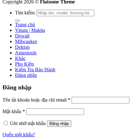
Copyright 2026 ©
Flatsome Theme
Tìm kiếm:
Trang chủ
Vinata | Makita
Dewalt
Milwaukee
Dekton
Amaxtools
Khác
Phụ Kiện
Kiểm Tra Bảo Hành
Đăng nhập
Đăng nhập
Tên tài khoản hoặc địa chỉ email
*
Mật khẩu
*
Ghi nhớ mật khẩu
Đăng nhập
Quên mật khẩu?