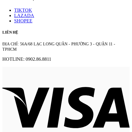
TIKTOK
LAZADA
SHOPEE
LIÊN HỆ
ĐỊA CHỈ: 56A/68 LẠC LONG QUÂN - PHƯỜNG 3 - QUẬN 11 -
TPHCM
HOTLINE: 0902.86.8811