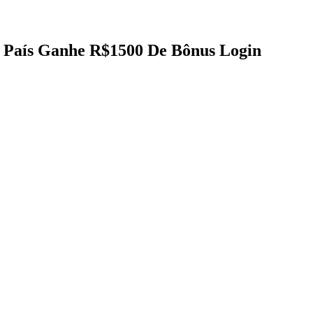
o País Ganhe R$1500 De Bônus Login