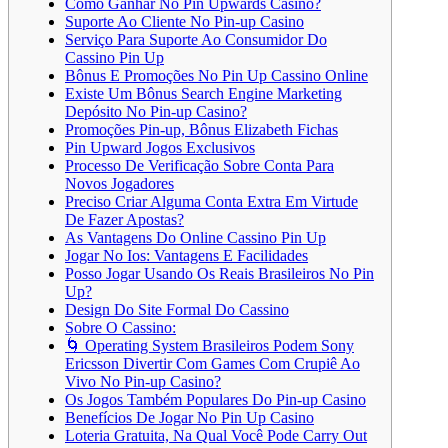
Como Ganhar No Pin Upwards Casino?
Suporte Ao Cliente No Pin-up Casino
Serviço Para Suporte Ao Consumidor Do
Cassino Pin Up
Bônus E Promoções No Pin Up Cassino Online
Existe Um Bônus Search Engine Marketing
Depósito No Pin-up Casino?
Promoções Pin-up, Bônus Elizabeth Fichas
Pin Upward Jogos Exclusivos
Processo De Verificação Sobre Conta Para
Novos Jogadores
Preciso Criar Alguma Conta Extra Em Virtude
De Fazer Apostas?
As Vantagens Do Online Cassino Pin Up
Jogar No Ios: Vantagens E Facilidades
Posso Jogar Usando Os Reais Brasileiros No Pin
Up?
Design Do Site Formal Do Cassino
Sobre O Cassino:
🌀 Operating System Brasileiros Podem Sony
Ericsson Divertir Com Games Com Crupiê Ao
Vivo No Pin-up Casino?
Os Jogos Também Populares Do Pin-up Casino
Benefícios De Jogar No Pin Up Casino
Loteria Gratuita, Na Qual Você Pode Carry Out