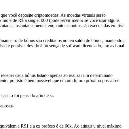
o que você deposite criptomoedas. As moedas virtuais serão
imo é de R$ a single. 000 (pode servir menor se você usar alguns
utadas instantaneamente, enquanto as outras são executadas em five
financeiro de bónus são creditados no teu saldo de bónus, mantendo a
sso é possível devido à presença de software licenciado, um avismal
receber cada bônus listado apenas ao realizar um determinado
mento, por isto é bem possível que em um futuro próximo possa ser
casino foi pensado afin de si.
 apostas.
equivalem a R$1 e a ex profeso é de 60x. Ao atingir u nível máximo,