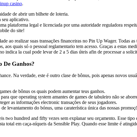
inup casino
.
dade de abrir um bilhete de loteria.
 seu aplicativo.
 uma plataforma legal e licenciada por uma autoridade reguladora respeit
bile do site!
dade ao realizar suas transações financeiras no Pin Up Wager. Todas as 
os, aos quais só o pessoal reglamentario tem acesso. Graças a estas m
 indica la cual pode levar de 2 a 5 dias úteis afin de processar a solici
ro De Ganhos?
chance. Na verdade, este é outro clase de bônus, pois apenas novos us
s games de bônus os quais podem aumentar teus ganhos.
e para que operating system amantes de games de tabuleiro não se abor
teger as informações electronic transações de seus jogadores.
o de levantamento do bónus, uma caraterística única das nossas promoç
is two hundred and fifty vezes sem explanar seu orçamento. Esse tip
sta total em caça-níqueis da Sensible Play. Quando esse limite é atingid