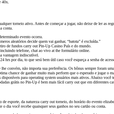
e 40x.
ualquer torneio ativo. Antes de começar a jogar, não deixe de ler as r
a conta.
 determinado evento ocorra.
números aleatórios decide quem vai ganhar, “batota” é excluída.”
tiro de fundos carry out Pin-Up Casino País e do mundo.
incluindo telefone, chat ao vivo at the formulário online.
a vantagem indiscutível.
24 hrs por dia, to que será bem útil caso você esqueça a senha de acess
ue lhe convém, não importa sua preferência. Os bônus sempre foram um
 ótima chance de ganhar muito mais perform que o esperado e jogar o ma
s disponíveis para operating system usuários mais ativos. Abaixo você
dadas grátis no Pin-Up é bem mais fácil carry out que em diferentes cas
 de esporte, da natureza carry out torneio, do horário do evento elizab
te o dia você recebe quaisquer seus ganhos no seu cartão ou conta.