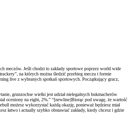
ich meczów. Jeśli chodzi to zakłady sportowe poprzez world wide
rackery”, na których można śledzić przebieg meczu t formie
eaming live z wybranych spotkań sportowych. Początkujący gracz,
ytanie, grunzochse wielki jest udział nielegalnych bukmacherów
tał oceniony na eight, 2%.” “[newline]Biorąc pod uwagę, że wartość
Lebull możesz wykorzystać każdą okazję, ponieważ będziesz miał
z łatwo i actually szybko obstawiać zakłady, kiedy chcesz i gdzie