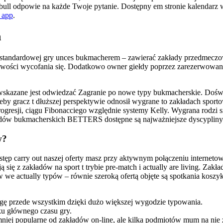
bull odpowie na każde Twoje pytanie. Dostępny em stronie kalendarz 
 app
.
h
standardowej gry unces bukmacherem – zawierać zakłady przedmeczowej
ożliwości wycofania się. Dodatkowo owner giełdy poprzez zarezerwowa
ys wskazane jest odwiedzać Zagranie po nowe typy bukmacherskie. Dośw
 żeby gracz t dłuższej perspektywie odnosił wygrane to zakładach spor
progresji, ciągu Fibonacciego względnie systemy Kelly. Wygrana rodzi 
adów bukmacherskich BETTERS dostępne są najważniejsze dyscypliny s
w?
 dostęp carry out naszej oferty masz przy aktywnym połączeniu intern
 z zakładów na sport t trybie pre-match i actually are living. Zakład
 we actually typów – równie szeroką ofertą objęte są spotkania koszyk
gę przede wszystkim dzięki dużo większej wygodzie typowania.
ku głównego czasu gry.
iej popularne od zakładów on-line, ale kilka podmiotów mum na nie 