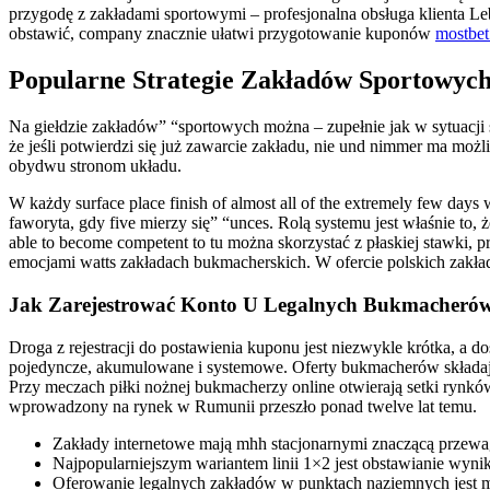
przygodę z zakładami sportowymi – profesjonalna obsługa klienta Le
obstawić, company znacznie ułatwi przygotowanie kuponów
mostbet
Popularne Strategie Zakładów Sportowyc
Na giełdzie zakładów” “sportowych można – zupełnie jak w sytuacji 
że jeśli potwierdzi się już zawarcie zakładu, nie und nimmer ma m
obydwu stronom układu.
W każdy surface place finish of almost all of the extremely few da
faworyta, gdy five mierzy się” “unces. Rolą systemu jest właśnie to,
able to become competent to tu można skorzystać z płaskiej stawki, 
emocjami watts zakładach bukmacherskich. W ofercie polskich zakł
Jak Zarejestrować Konto U Legalnych Bukmacheró
Droga z rejestracji do postawienia kuponu jest niezwykle krótka, a
pojedyncze, akumulowane i systemowe. Oferty bukmacherów składają się
Przy meczach piłki nożnej bukmacherzy online otwierają setki rynków
wprowadzony na rynek w Rumunii przeszło ponad twelve lat temu.
Zakłady internetowe mają mhh stacjonarnymi znaczącą przewa
Najpopularniejszym wariantem linii 1×2 jest obstawianie wyni
Oferowanie legalnych zakładów w punktach naziemnych jest mn