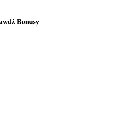
rawdź Bonusy