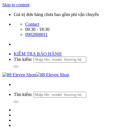
Skip to content
Giá trị đơn hàng chưa bao gồm phí vận chuyển
Contact
09:30 - 18:30
0902868811
KIỂM TRA BẢO HÀNH
Tìm kiếm:
Tìm kiếm: