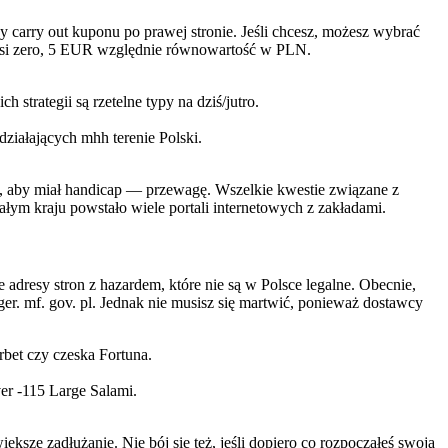
ny carry out kuponu po prawej stronie. Jeśli chcesz, możesz wybrać
nosi zero, 5 EUR względnie równowartość w PLN.
 strategii są rzetelne typy na dziś/jutro.
ziałających mhh terenie Polski.
, aby miał handicap — przewagę. Wszelkie kwestie związane z
łym kraju powstało wiele portali internetowych z zakładami.
adresy stron z hazardem, które nie są w Polsce legalne. Obecnie,
er. mf. gov. pl. Jednak nie musisz się martwić, ponieważ dostawcy
bet czy czeska Fortuna.
er -115 Large Salami.
ksze zadłużanie. Nie bój się też, jeśli dopiero co rozpocząłeś swoją