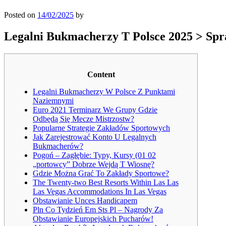
Posted on
14/02/2025
by
Legalni Bukmacherzy T Polsce 2025 > Sp
Content
Legalni Bukmacherzy W Polsce Z Punktami
Naziemnymi
Euro 2021 Terminarz We Grupy Gdzie
Odbędą Się Mecze Mistrzostw?
Popularne Strategie Zakładów Sportowych
Jak Zarejestrować Konto U Legalnych
Bukmacherów?
Pogoń – Zagłębie: Typy, Kursy (01 02
„portowcy” Dobrze Wejdą T Wiosnę?
Gdzie Można Grać To Zakłady Sportowe?
The Twenty-two Best Resorts Within Las Las
Las Vegas Accommodations In Las Vegas
Obstawianie Unces Handicapem
Pln Co Tydzień Em Sts Pl – Nagrody Za
Obstawianie Europejskich Pucharów!