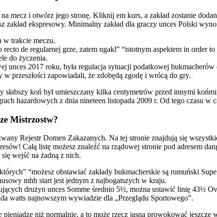
 na mecz i otwórz jego stronę. Kliknij em kurs, a zakład zostanie doda
asz zakład ekspresowy. Minimalny zakład dla graczy unces Polski wy
h w trakcie meczu.
ecto de regularnej grze, zatem ngakl” “istotnym aspektem in order to ich
le do życzenia.
 unces 2017 roku, była regulacja sytuacji podatkowej bukmacherów d
y w przeszłości zapowiadali, że zdobędą zgodę i wrócą do gry.
dy słabszy koń był umieszczany kilka centymetrów przed innymi końmi
ach hazardowych z dnia nineteen listopada 2009 r. Od tego czasu w ca
ze Mistrzostw?
any Rejestr Domen Zakazanych. Na tej stronie znajdują się wszystkie 
resów! Całą listę możesz znaleźć na rządowej stronie pod adresem dang
się wejść na żadną z nich.
których” “możesz obstawiać zakłady bukmacherskie są rumuński Super
onusowy mhh start jest jednym z najbogatszych w kraju.
tujących drużyn unces Somme średnio 5½, można ustawić linię 43½ Ov
da watts najnowszym wywiadzie dla „Przeglądu Sportowego”.
pieniądze niż normalnie, a to może rzecz jasna prowokować jeszcze wię