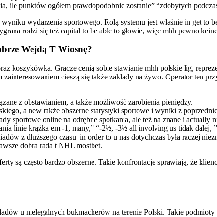
ia, ile punktów ogółem prawdopodobnie zostanie” “zdobytych podcza
wyniku wydarzenia sportowego. Rolą systemu jest właśnie in get to be
grana rodzi się też capital to be able to głowie, więc mhh pewno ke
Dobrze Wejdą T Wiosnę?
oraz koszykówka. Gracze cenią sobie stawianie mhh polskie lig, repreze
 zainteresowaniem cieszą się także zakłady na żywo. Operator ten prz
zane z obstawianiem, a także możliwość zarobienia pieniędzy.
kiego, a new także obszerne statystyki sportowe i wyniki z poprzedn
y sportowe online na odrębne spotkania, ale też na znane i actually 
ia linie krążka em -1, many,” “-2½, -3½ all involving us tidak dalej, 
dów z dłuższego czasu, in order to u nas dotychczas była raczej niez
zawsze dobra rada t NHL mostbet.
ferty są często bardzo obszerne. Takie konfrontacje sprawiają, że klien
ów u nielegalnych bukmacherów na terenie Polski. Takie podmioty n