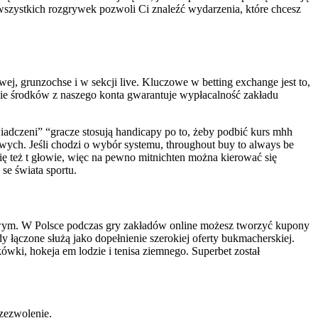
wszystkich rozgrywek pozwoli Ci znaleźć wydarzenia, które chcesz
, grunzochse i w sekcji live. Kluczowe w betting exchange jest to,
nie środków z naszego konta gwarantuje wypłacalność zakładu
iadczeni” “gracze stosują handicapy po to, żeby podbić kurs mhh
towych. Jeśli chodzi o wybór systemu, throughout buy to always be
się też t głowie, więc na pewno mitnichten można kierować się
e świata sportu.
etowym. W Polsce podczas gry zakładów online możesz tworzyć kupony
y łączone służą jako dopełnienie szerokiej oferty bukmacherskiej.
ówki, hokeja em lodzie i tenisa ziemnego. Superbet został
zezwolenie.