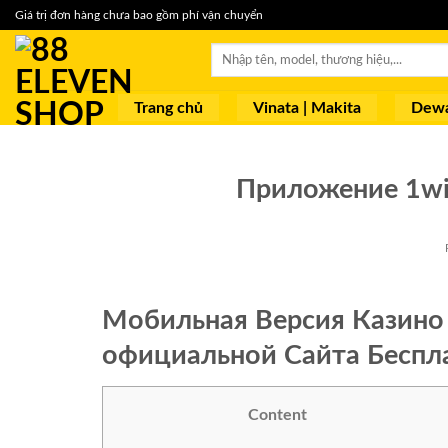
Skip
Giá trị đơn hàng chưa bao gồm phí vận chuyển
to
Tìm
content
kiếm:
Trang chủ
Vinata | Makita
Dewa
Приложение 1wi
Мобильная Версия Казино 
официальной Сайта Беспл
Content