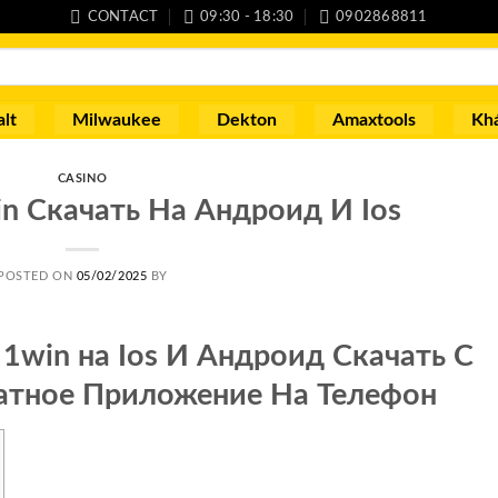
CONTACT
09:30 - 18:30
0902868811
lt
Milwaukee
Dekton
Amaxtools
Kh
CASINO
n Скачать На Андроид И Ios
POSTED ON
05/02/2025
BY
1win на Ios И Андроид Скачать С
атное Приложение На Телефон