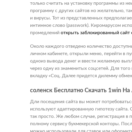
только считать на установку программы из не
программу с других сайтов но желательно, так
и вирусы. Тот из представленных предполагаем
интимное слово (passwork). Киромарусом исп
промедлений
открыть заблокированный сайт 
Около каждого отведено количество доступны
личном кабинете, открыли меню, перейти в п
одноиз вывода денег и ввести желаемую выпл
через одну из знаменитых соцсетей. Для того
вкладку «Соц. Далее придется дилемму обме
соленск Бесплатно Скачать 1win На 
Дли посещения сайта вы может потребоватьс
используют адаптированную гипотезу сайта. О
так просто. Же любом случае, регистрация в 
полному сервису букмекерской конторы. После
можно использовали для ставок или оформить