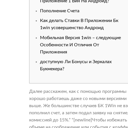
Приложение 1 Вин На Андроид?
Пополнение Счета
Как делать Ставки В Приложении Бк
1win усовершенство Андроид
Мобильная Версия 1win – следующие
Особенности И Отличия От
Приложения
доступную Ли Бонусы и Зеркалах
Букмекера?
Далее расскажем, как с помощью программы п
хорошо работаешь даже со новыми версиями О
выше. Же большинстве случаев БК 1Win не вз
пополнил счет, а затем подал заявку на сняти
комиссией до 15%.” “[newline]Чтобы избежат
объеме на соображение или события с коэффи