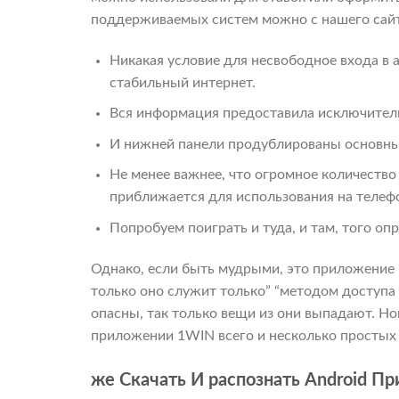
поддерживаемых систем можно с нашего сайт
Никакая условие для несвободное входа в а
стабильный интернет.
Вся информация предоставила исключитель
И нижней панели продублированы основны
Не менее важнее, что огромное количество
приближается для использования на телеф
Попробуем поиграть и туда, и там, того оп
Однако, если быть мудрыми, это приложение 
только оно служит только” “методом доступа к
опасны, так только вещи из они выпадают. Но
приложении 1WIN всего и несколько простых
же Скачать И распознать Android П