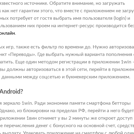
известного источнике. Обратите внимание, но загружать
 как нет гарантии этого, что вместе с приложением не загру
ых потребует от гостя выбрать имя пользователя (login) и
ользованием них проем на интернет-ресурс производится бе
онлайн
.
х игр, также есть фильтр по времени до. Нужно авторизова
ункт «Переводы». Где выбрать нужный варианта пополнения 
атить. Еще один методом регистрации в приложении 1win 
 вы должны авторизоваться в этой сети, перейти в приложе
н данными между соцсетью и букмекерским приложением.
Android?
я зеркало 1win. Ради экономии памяти смартфона бетторы
днако, из блокировки на пределах РФ, перейти а него буде
приложении 1вин отнимет у вы 2 минуты же откроет доступ 
 перечисления денег с бонусного на основной счет, средст
 выплату. Упаковать приложение на смартфон с любой оди