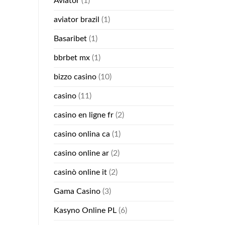
Aviator
(1)
aviator brazil
(1)
Basaribet
(1)
bbrbet mx
(1)
bizzo casino
(10)
casino
(11)
casino en ligne fr
(2)
casino onlina ca
(1)
casino online ar
(2)
casinò online it
(2)
Gama Casino
(3)
Kasyno Online PL
(6)