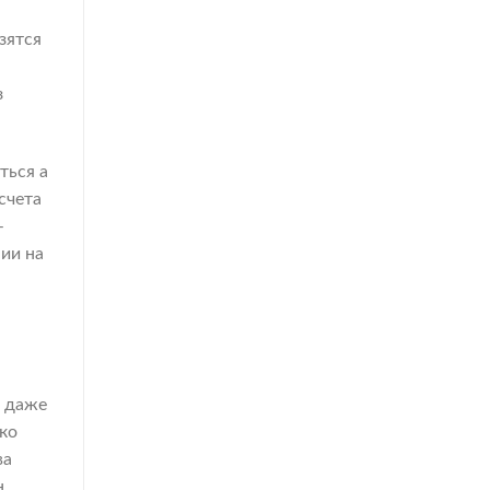
зятся
з
ться а
счета
–
нии на
т даже
ко
ва
н