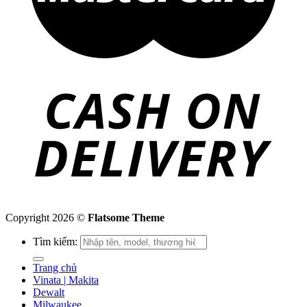
Copyright 2026 ©
Flatsome Theme
Tìm kiếm:
Trang chủ
Vinata | Makita
Dewalt
Milwaukee