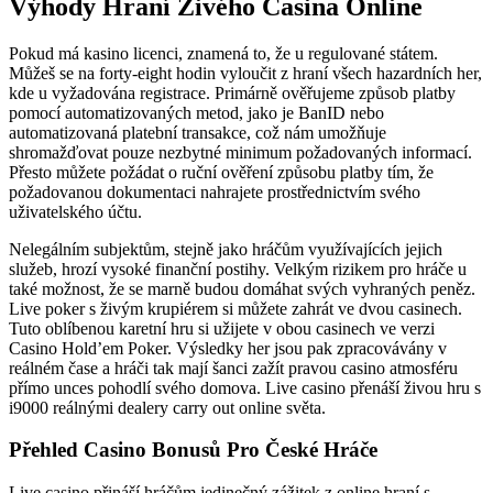
Výhody Hraní Živého Casina Online
Pokud má kasino licenci, znamená to, že u regulované státem.
Můžeš se na forty-eight hodin vyloučit z hraní všech hazardních her,
kde u vyžadována registrace. Primárně ověřujeme způsob platby
pomocí automatizovaných metod, jako je BanID nebo
automatizovaná platební transakce, což nám umožňuje
shromažďovat pouze nezbytné minimum požadovaných informací.
Přesto můžete požádat o ruční ověření způsobu platby tím, že
požadovanou dokumentaci nahrajete prostřednictvím svého
uživatelského účtu.
Nelegálním subjektům, stejně jako hráčům využívajících jejich
služeb, hrozí vysoké finanční postihy. Velkým rizikem pro hráče u
také možnost, že se marně budou domáhat svých vyhraných peněz.
Live poker s živým krupiérem si můžete zahrát ve dvou casinech.
Tuto oblíbenou karetní hru si užijete v obou casinech ve verzi
Casino Hold’em Poker. Výsledky her jsou pak zpracovávány v
reálném čase a hráči tak mají šanci zažít pravou casino atmosféru
přímo unces pohodlí svého domova. Live casino přenáší živou hru s
i9000 reálnými dealery carry out online světa.
Přehled Casino Bonusů Pro České Hráče
Live casino přináší hráčům jedinečný zážitek z online hraní s