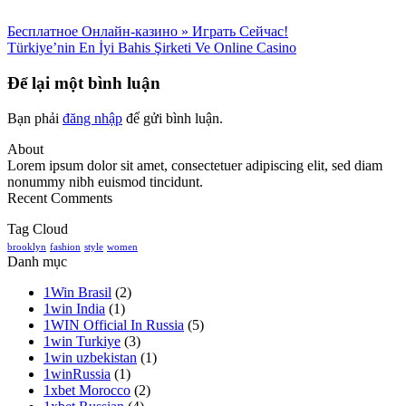
Бесплатное Онлайн-казино » Играть Сейчас!
Türkiye’nin En İyi Bahis Şirketi Ve Online Casino
Để lại một bình luận
Bạn phải
đăng nhập
để gửi bình luận.
About
Lorem ipsum dolor sit amet, consectetuer adipiscing elit, sed diam
nonummy nibh euismod tincidunt.
Recent Comments
Tag Cloud
brooklyn
fashion
style
women
Danh mục
1Win Brasil
(2)
1win India
(1)
1WIN Official In Russia
(5)
1win Turkiye
(3)
1win uzbekistan
(1)
1winRussia
(1)
1xbet Morocco
(2)