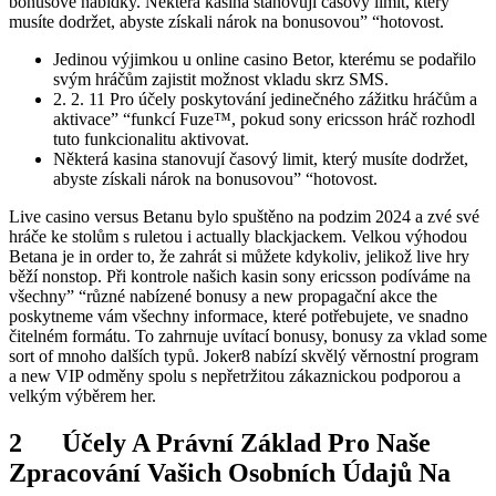
bonusové nabídky. Některá kasina stanovují časový limit, který
musíte dodržet, abyste získali nárok na bonusovou” “hotovost.
Jedinou výjimkou u online casino Betor, kterému se podařilo
svým hráčům zajistit možnost vkladu skrz SMS.
2. 2. 11 Pro účely poskytování jedinečného zážitku hráčům a
aktivace” “funkcí Fuze™, pokud sony ericsson hráč rozhodl
tuto funkcionalitu aktivovat.
Některá kasina stanovují časový limit, který musíte dodržet,
abyste získali nárok na bonusovou” “hotovost.
Live casino versus Betanu bylo spuštěno na podzim 2024 a zvé své
hráče ke stolům s ruletou i actually blackjackem. Velkou výhodou
Betana je in order to, že zahrát si můžete kdykoliv, jelikož live hry
běží nonstop. Při kontrole našich kasin sony ericsson podíváme na
všechny” “různé nabízené bonusy a new propagační akce the
poskytneme vám všechny informace, které potřebujete, ve snadno
čitelném formátu. To zahrnuje uvítací bonusy, bonusy za vklad some
sort of mnoho dalších typů. Joker8 nabízí skvělý věrnostní program
a new VIP odměny spolu s nepřetržitou zákaznickou podporou a
velkým výběrem her.
2 Účely A Právní Základ Pro Naše
Zpracování Vašich Osobních Údajů Na