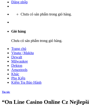
Đăng nhập
Chưa có sản phẩm trong giỏ hàng.
Giỏ hàng
Chưa có sản phẩm trong giỏ hàng.
Trang chủ
Vinata | Makita
Dewalt
Milwaukee
Dekton
Amaxtools
Khác
Phụ Kiện
Kiểm Tra Bảo Hành
Tin tức
“On Line Casino Online Cz Nejlepší