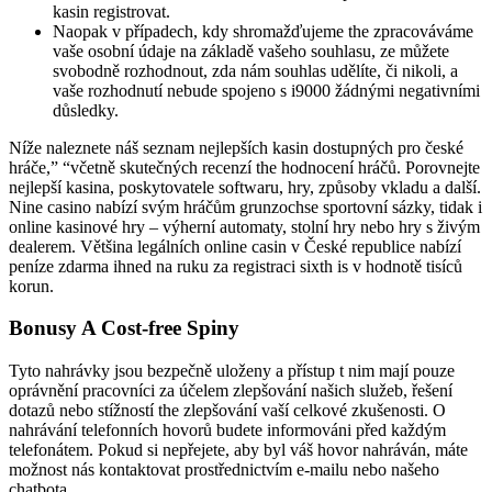
kasin registrovat.
Naopak v případech, kdy shromažďujeme the zpracováváme
vaše osobní údaje na základě vašeho souhlasu, ze můžete
svobodně rozhodnout, zda nám souhlas udělíte, či nikoli, a
vaše rozhodnutí nebude spojeno s i9000 žádnými negativními
důsledky.
Níže naleznete náš seznam nejlepších kasin dostupných pro české
hráče,” “včetně skutečných recenzí the hodnocení hráčů. Porovnejte
nejlepší kasina, poskytovatele softwaru, hry, způsoby vkladu a další.
Nine casino nabízí svým hráčům grunzochse sportovní sázky, tidak i
online kasinové hry – výherní automaty, stolní hry nebo hry s živým
dealerem. Většina legálních online casin v České republice nabízí
peníze zdarma ihned na ruku za registraci sixth is v hodnotě tisíců
korun.
Bonusy A Cost-free Spiny
Tyto nahrávky jsou bezpečně uloženy a přístup t nim mají pouze
oprávnění pracovníci za účelem zlepšování našich služeb, řešení
dotazů nebo stížností the zlepšování vaší celkové zkušenosti. O
nahrávání telefonních hovorů budete informováni před každým
telefonátem. Pokud si nepřejete, aby byl váš hovor nahráván, máte
možnost nás kontaktovat prostřednictvím e-mailu nebo našeho
chatbota.