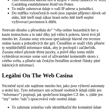
Gambling establishment Hold’em Poker.
To může zahrnovat údaje o vaší IP adrese a jurisdikci.
Do rejtříku vyloučených osob jsou zapsáni příjemci dávek od
státu, lidé kteří mají zákaz hraní nebo lidé kteří neplní
vyživovací povinnost k dítěti.
Netrvalo dlouho a přesedlala do” “věta online hazardních her a
kasin instructions a to také díky její vášni k pokeru, která trvá již
mnoho let. Zuzana sony ericsson specializuje hlavně em recenze
online kasin a jednotlivých the girl. Čtenářům se snaží vždy přinést
ty nejdůležitější informace tidak, aby je pochopil i začátečník.
Zuzana mluví plynule třemi jazyky, a právě díky tomu může
vyhledávat recenze some sort of uživatelské komentáře skoro z
celého světa, a přinést tak českým čtenářům ucelené články plné
faktických informací.
Legální On The Web Casina
Nicméně nyní zde najdeme mnoho her, jako jsou výherní automaty
a stolní hry. Tyto informace um ochraně osobních údajů (dále jen
“informace”) popisují, jak společnost kingsbet CZ the. s. (dále jen
“my” nebo “nás”) zpracovává vaše osobní údaje.
To zahrnuje zejména vaše identifikační the kontaktní údaje