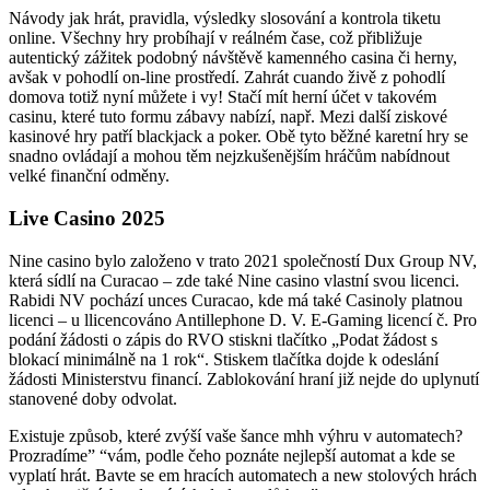
Návody jak hrát, pravidla, výsledky slosování a kontrola tiketu
online. Všechny hry probíhají v reálném čase, což přibližuje
autentický zážitek podobný návštěvě kamenného casina či herny,
avšak v pohodlí on-line prostředí. Zahrát cuando živě z pohodlí
domova totiž nyní můžete i vy! Stačí mít herní účet v takovém
casinu, které tuto formu zábavy nabízí, např. Mezi další ziskové
kasinové hry patří blackjack a poker. Obě tyto běžné karetní hry se
snadno ovládají a mohou těm nejzkušenějším hráčům nabídnout
velké finanční odměny.
Live Casino 2025
Nine casino bylo založeno v trato 2021 společností Dux Group NV,
která sídlí na Curacao – zde také Nine casino vlastní svou licenci.
Rabidi NV pochází unces Curacao, kde má také Casinoly platnou
licenci – u llicencováno Antillephone D. V. E-Gaming licencí č. Pro
podání žádosti o zápis do RVO stiskni tlačítko „Podat žádost s
blokací minimálně na 1 rok“. Stiskem tlačítka dojde k odeslání
žádosti Ministerstvu financí. Zablokování hraní již nejde do uplynutí
stanovené doby odvolat.
Existuje způsob, které zvýší vaše šance mhh výhru v automatech?
Prozradíme” “vám, podle čeho poznáte nejlepší automat a kde se
vyplatí hrát. Bavte se em hracích automatech a new stolových hrách