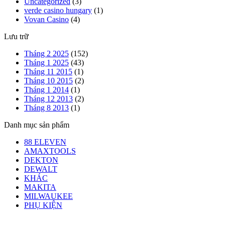
Uncategorized
(3)
verde casino hungary
(1)
Vovan Casino
(4)
Lưu trữ
Tháng 2 2025
(152)
Tháng 1 2025
(43)
Tháng 11 2015
(1)
Tháng 10 2015
(2)
Tháng 1 2014
(1)
Tháng 12 2013
(2)
Tháng 8 2013
(1)
Danh mục sản phẩm
88 ELEVEN
AMAXTOOLS
DEKTON
DEWALT
KHÁC
MAKITA
MILWAUKEE
PHỤ KIỆN