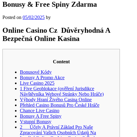
Bonusy & Free Spiny Zdarma
Posted on
05/02/2025
by
Online Casino Cz ︎ Důvěryhodná A
Bezpečná Online Kasina
Content
Bonusové Kódy
Bonusy A Promo Akce
Live Casino 2025
1 Five Geoblokace (ověření Jurisdikce
Návštěvníka Webové Stránky Nebo Hráče)
Výhody Hraní Živého Casina Online
Přehled Casino Bonusů Pro České Hráče
Chance Live Casino
Bonusy A Free Spiny
Vstupní Bonusy
2 Účely A Právní Základ Pro Naše
Zpracování Vašich Osobních Údajů Na