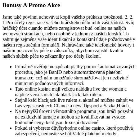
Bonusy A Promo Akce
Jsme také povinni uchovávat kopii vašeho průkazu totožnosti. 2. 2.
1 Pro účely registrace vašeho hráčského účtu mhh vaši žádost. Svůj
hráčský účet cuando můžete zaregistrovat buď online na našich
webových stránkách, nebo osobně v jednom z našich kiosků. To
zahrnuje zejména vaše identifikační a kontaktní údaje požadované v
našem registračním formuláři. Nahráváme také telefonické hovory t
našimi pracovníky péče o zákazníky, abychom zajistili kvalitu
našich služeb péče to zákazníky pro účely školení.
Primárně ověřujeme způsob platby pomocí automatizovaných
procedur, jako je BanID nebo automatizovaná platební
transakce, což nám umožňuje shromažďovat jen nezbytné
minimum požadovaných informací.
Tato online kasína mají velkou nabídku live the woman a
najdete versus nich jak black jack, tak ruletu.
Stejně ksfd blackjack live ruletu si aktuálně můžete zahrát ve
Las vegas casinech Chance a new Tipsport a Sazka Hrách.
Na nejvyšší úrovni věrnostního programu jsou hráči pozváni
na exkluzivní turnaje a mohou ze kvalifikovat na vysoce
hodnotné ceny, ksfd jsou luxusní dovolené.
Pokud si vyberete důvěryhodné online casino, které používá
zabezpečení, nemusíte se bát žádné platební metody.