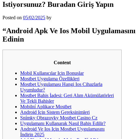
Istiyorsunuz? Buradan Giriş Yapın
Posted on
05/02/2025
by
“Android Apk Ve Ios Mobil Uygulamasını
Edinin
Content
Mobil Kullanıcılar Için Bonuslar
Mostbet Uygulama Özellikleri
Mostbet Uygulaması Hangi Ios Cihazlarla
Uyumludur?
Mostbet Bahis İadesi: Geri Alım Akümülatörleri
Ve Tekli Bahisler
Mobilní Aplikace Mostbet
Android Için Sistem Gereksinimleri
Snímky Obrazovky Mostbet Casino Cz
Uygulamanı Kullanarak Nasıl Bahis Edilir?
Android Ve Ios Için Mostbet Uygulamasını
İndirin 2025