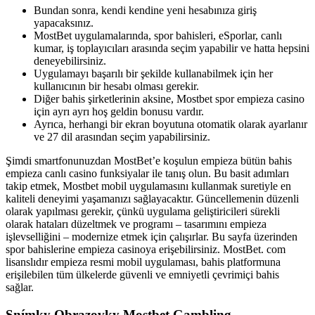
Bundan sonra, kendi kendine yeni hesabınıza giriş
yapacaksınız.
MostBet uygulamalarında, spor bahisleri, eSporlar, canlı
kumar, iş toplayıcıları arasında seçim yapabilir ve hatta hepsini
deneyebilirsiniz.
Uygulamayı başarılı bir şekilde kullanabilmek için her
kullanıcının bir hesabı olması gerekir.
Diğer bahis şirketlerinin aksine, Mostbet spor empieza casino
için ayrı ayrı hoş geldin bonusu vardır.
Ayrıca, herhangi bir ekran boyutuna otomatik olarak ayarlanır
ve 27 dil arasından seçim yapabilirsiniz.
Şimdi smartfonunuzdan MostBet’e koşulun empieza bütün bahis
empieza canlı casino funksiyalar ile tanış olun. Bu basit adımları
takip etmek, Mostbet mobil uygulamasını kullanmak suretiyle en
kaliteli deneyimi yaşamanızı sağlayacaktır. Güncellemenin düzenli
olarak yapılması gerekir, çünkü uygulama geliştiricileri sürekli
olarak hataları düzeltmek ve programı – tasarımını empieza
işlevselliğini – modernize etmek için çalışırlar. Bu sayfa üzerinden
spor bahislerine empieza casinoya erişebilirsiniz. MostBet. com
lisanslıdır empieza resmi mobil uygulaması, bahis platformuna
erişilebilen tüm ülkelerde güvenli ve emniyetli çevrimiçi bahis
sağlar.
Snímky Obrazovky Mostbet Gambling