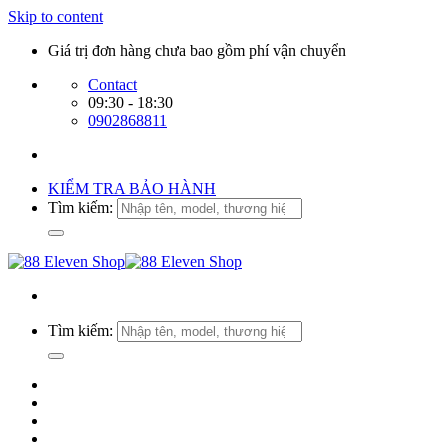
Skip to content
Giá trị đơn hàng chưa bao gồm phí vận chuyển
Contact
09:30 - 18:30
0902868811
KIỂM TRA BẢO HÀNH
Tìm kiếm:
Tìm kiếm: