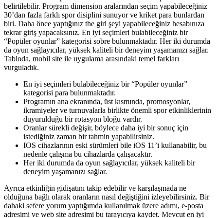
belirtilebilir. Program dimension aralarından seçim yapabileceğiniz
30’dan fazla farklı spor disiplini sunuyor ve kriket para bunlardan
biri. Daha önce yaptığınız the girl şeyi yapabileceğiniz hesabınıza
tekrar giriş yapacaksınız. En iyi seçimleri bulabileceğiniz bir
“Popüler oyunlar” kategorisi sobre bulunmaktadır. Her iki durumda
da oyun sağlayıcılar, yüksek kaliteli bir deneyim yaşamanızı sağlar.
Tabloda, mobil site ile uygulama arasındaki temel farkları
vurguladık.
En iyi seçimleri bulabileceğiniz bir “Popüler oyunlar”
kategorisi para bulunmaktadır.
Programın ana ekranında, üst kısmında, promosyonlar,
ikramiyeler ve turnuvalarla birlikte önemli spor etkinliklerinin
duyurulduğu bir rotasyon bloğu vardır.
Oranlar sürekli değişir, böylece daha iyi bir sonuç için
istediğiniz zaman bir tahmin yapabilirsiniz.
IOS cihazlarının eski sürümleri bile iOS 11’i kullanabilir, bu
nedenle çalışma bu cihazlarda çalışacaktır.
Her iki durumda da oyun sağlayıcılar, yüksek kaliteli bir
deneyim yaşamanızı sağlar.
Ayrıca etkinliğin gidişatını takip edebilir ve karşılaşmada ne
olduğuna bağlı olarak oranların nasıl değiştiğini izleyebilirsiniz. Bir
dahaki sefere yorum yaptığımda kullanılmak üzere adımı, e-posta
adresimi ve web site adresimi bu tarayıcıya kaydet. Mevcut en iyi