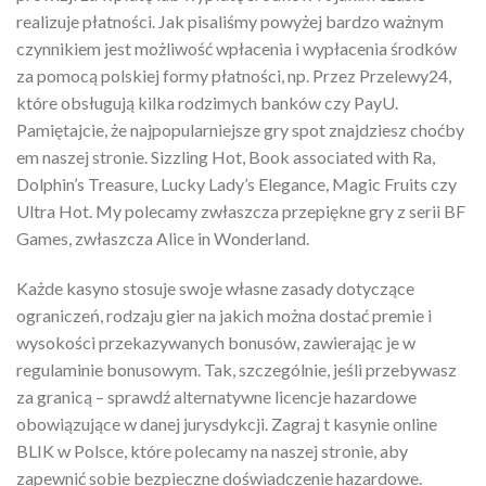
realizuje płatności. Jak pisaliśmy powyżej bardzo ważnym
czynnikiem jest możliwość wpłacenia i wypłacenia środków
za pomocą polskiej formy płatności, np. Przez Przelewy24,
które obsługują kilka rodzimych banków czy PayU.
Pamiętajcie, że najpopularniejsze gry spot znajdziesz choćby
em naszej stronie. Sizzling Hot, Book associated with Ra,
Dolphin’s Treasure, Lucky Lady’s Elegance, Magic Fruits czy
Ultra Hot. My polecamy zwłaszcza przepiękne gry z serii BF
Games, zwłaszcza Alice in Wonderland.
Każde kasyno stosuje swoje własne zasady dotyczące
ograniczeń, rodzaju gier na jakich można dostać premie i
wysokości przekazywanych bonusów, zawierając je w
regulaminie bonusowym. Tak, szczególnie, jeśli przebywasz
za granicą – sprawdź alternatywne licencje hazardowe
obowiązujące w danej jurysdykcji. Zagraj t kasynie online
BLIK w Polsce, które polecamy na naszej stronie, aby
zapewnić sobie bezpieczne doświadczenie hazardowe.