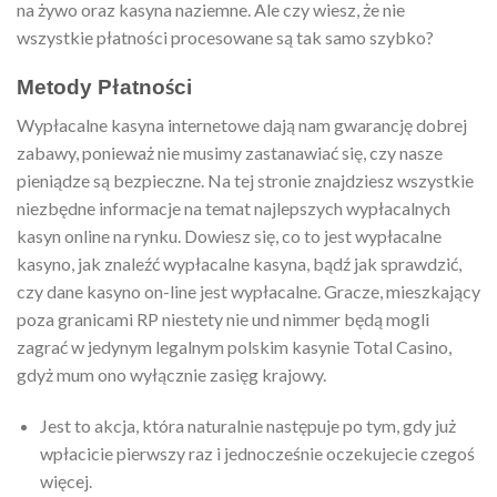
na żywo oraz kasyna naziemne. Ale czy wiesz, że nie
wszystkie płatności procesowane są tak samo szybko?
Metody Płatności
Wypłacalne kasyna internetowe dają nam gwarancję dobrej
zabawy, ponieważ nie musimy zastanawiać się, czy nasze
pieniądze są bezpieczne. Na tej stronie znajdziesz wszystkie
niezbędne informacje na temat najlepszych wypłacalnych
kasyn online na rynku. Dowiesz się, co to jest wypłacalne
kasyno, jak znaleźć wypłacalne kasyna, bądź jak sprawdzić,
czy dane kasyno on-line jest wypłacalne. Gracze, mieszkający
poza granicami RP niestety nie und nimmer będą mogli
zagrać w jedynym legalnym polskim kasynie Total Casino,
gdyż mum ono wyłącznie zasięg krajowy.
Jest to akcja, która naturalnie następuje po tym, gdy już
wpłacicie pierwszy raz i jednocześnie oczekujecie czegoś
więcej.