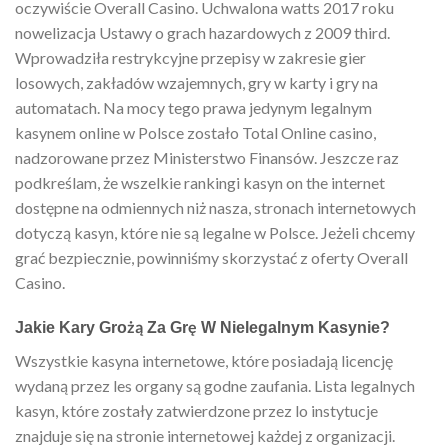
oczywiście Overall Casino. Uchwalona watts 2017 roku
nowelizacja Ustawy o grach hazardowych z 2009 third.
Wprowadziła restrykcyjne przepisy w zakresie gier
losowych, zakładów wzajemnych, gry w karty i gry na
automatach. Na mocy tego prawa jedynym legalnym
kasynem online w Polsce zostało Total Online casino,
nadzorowane przez Ministerstwo Finansów. Jeszcze raz
podkreślam, że wszelkie rankingi kasyn on the internet
dostępne na odmiennych niż nasza, stronach internetowych
dotyczą kasyn, które nie są legalne w Polsce. Jeżeli chcemy
grać bezpiecznie, powinniśmy skorzystać z oferty Overall
Casino.
Jakie Kary Grożą Za Grę W Nielegalnym Kasynie?
Wszystkie kasyna internetowe, które posiadają licencję
wydaną przez les organy są godne zaufania. Lista legalnych
kasyn, które zostały zatwierdzone przez lo instytucje
znajduje się na stronie internetowej każdej z organizacji.