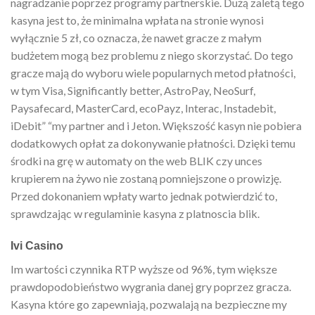
nagradzanie poprzez programy partnerskie. Dużą zaletą tego
kasyna jest to, że minimalna wpłata na stronie wynosi
wyłącznie 5 zł, co oznacza, że nawet gracze z małym
budżetem mogą bez problemu z niego skorzystać. Do tego
gracze mają do wyboru wiele popularnych metod płatności,
w tym Visa, Significantly better, AstroPay, NeoSurf,
Paysafecard, MasterCard, ecoPayz, Interac, Instadebit,
iDebit” “my partner and i Jeton. Większość kasyn nie pobiera
dodatkowych opłat za dokonywanie płatności. Dzięki temu
środki na grę w automaty on the web BLIK czy unces
krupierem na żywo nie zostaną pomniejszone o prowizję.
Przed dokonaniem wpłaty warto jednak potwierdzić to,
sprawdzając w regulaminie kasyna z platnoscia blik.
Ivi Casino
Im wartości czynnika RTP wyższe od 96%, tym większe
prawdopodobieństwo wygrania danej gry poprzez gracza.
Kasyna które go zapewniają, pozwalają na bezpieczne my