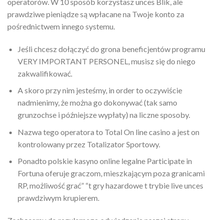
operatorów. W 10 sposób korzystasz unces Blik, ale
prawdziwe pieniądze są wpłacane na Twoje konto za
pośrednictwem innego systemu.
Jeśli chcesz dołączyć do grona beneficjentów programu
VERY IMPORTANT PERSONEL, musisz się do niego
zakwalifikować.
A skoro przy nim jesteśmy, in order to oczywiście
nadmienimy, że można go dokonywać (tak samo
grunzochse i późniejsze wypłaty) na liczne sposoby.
Nazwa tego operatora to Total On line casino a jest on
kontrolowany przez Totalizator Sportowy.
Ponadto polskie kasyno online legalne Participate in
Fortuna oferuje graczom, mieszkającym poza granicami
RP, możliwość grać” “t gry hazardowe t trybie live unces
prawdziwym krupierem.