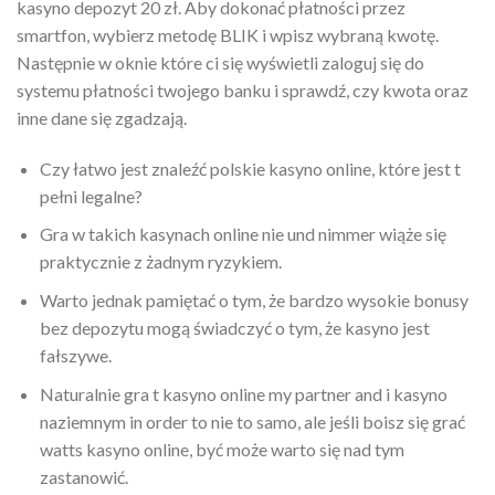
kasyno depozyt 20 zł. Aby dokonać płatności przez
smartfon, wybierz metodę BLIK i wpisz wybraną kwotę.
Następnie w oknie które ci się wyświetli zaloguj się do
systemu płatności twojego banku i sprawdź, czy kwota oraz
inne dane się zgadzają.
Czy łatwo jest znaleźć polskie kasyno online, które jest t
pełni legalne?
Gra w takich kasynach online nie und nimmer wiąże się
praktycznie z żadnym ryzykiem.
Warto jednak pamiętać o tym, że bardzo wysokie bonusy
bez depozytu mogą świadczyć o tym, że kasyno jest
fałszywe.
Naturalnie gra t kasyno online my partner and i kasyno
naziemnym in order to nie to samo, ale jeśli boisz się grać
watts kasyno online, być może warto się nad tym
zastanowić.