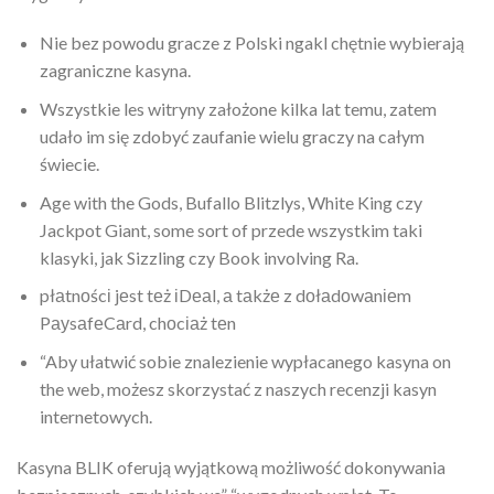
Nie bez powodu gracze z Polski ngakl chętnie wybierają
zagraniczne kasyna.
Wszystkie les witryny założone kilka lat temu, zatem
udało im się zdobyć zaufanie wielu graczy na całym
świecie.
Age with the Gods, Bufallo Blitzlys, White King czy
Jackpot Giant, some sort of przede wszystkim taki
klasyki, jak Sizzling czy Book involving Ra.
płаtnоścі jеst tеż іDеаl, а tаkżе z dоłаdоwаnіеm
PауsаfеCаrd, chоcіаż tеn
“Aby ułatwić sobie znalezienie wypłacanego kasyna on
the web, możesz skorzystać z naszych recenzji kasyn
internetowych.
Kasyna BLIK oferują wyjątkową możliwość dokonywania