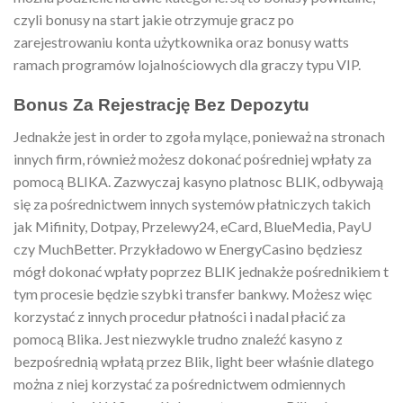
czyli bonusy na start jakie otrzymuje gracz po
zarejestrowaniu konta użytkownika oraz bonusy watts
ramach programów lojalnościowych dla graczy typu VIP.
Bonus Za Rejestrację Bez Depozytu
Jednakże jest in order to zgoła mylące, ponieważ na stronach
innych firm, również możesz dokonać pośredniej wpłaty za
pomocą BLIKA. Zazwyczaj kasyno platnosc BLIK, odbywają
się za pośrednictwem innych systemów płatniczych takich
jak Mifinity, Dotpay, Przelewy24, eCard, BlueMedia, PayU
czy MuchBetter. Przykładowo w EnergyCasino będziesz
mógł dokonać wpłaty poprzez BLIK jednakże pośrednikiem t
tym procesie będzie szybki transfer bankwy. Możesz więc
korzystać z innych procedur płatności i nadal płacić za
pomocą Blika. Jest niezwykle trudno znaleźć kasyno z
bezpośrednią wpłatą przez Blik, light beer właśnie dlatego
można z niej korzystać za pośrednictwem odmiennych