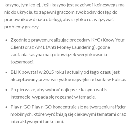
kasyno, tym lepiej. Jeśli kasyno jest uczciwe i keineswegs ma
nic do ukrycia, to zapewni graczom swobodny dostęp do
pracowników działu obsługi, aby szybko rozwiązywać
problemy graczy.
Zgodnie z prawem, realizując procedury KYC (Know Your
Client) oraz AML (Anti Money Laundering), godne
zaufania kasyna mają obowiązek weryfikowania
tożsamości.
BLIK powstał w 2015 roku i actually od tego czasu jest
akceptowany przez wszystkie największe banki w Polsce.
Po pierwsze, aby wybrać najlepsze kasyno watts
internecie, wypada się rozeznać w temacie.
Play’n GO Play’n GO koncentruje się na tworzeniu raffgier
mobilnych, które wyróżniają się ciekawymi tematami oraz
interaktywnymi funkcjami.