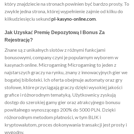
który znajdziecie na stronach powinien być bardzo prosty. To
zwykle jedna strona, której wypełnienie zajmie od kilku do
kilkudziesięciu sekund
pl-kasyno-online.com
.
Jak Uzyskać Premię Depozytową I Bonus Za
Rejestrację?
Znane są z unikalnych slotów z różnymi funkcjami
bonusowymi, company czyni je popularnym wyborem w
kasynach online. Microgaming Microgaming to jeden z
najstarszych graczy na rynku, znany z innowacyjnych gier we
bogatej biblioteki. Ich oferta obejmuje automaty oraz gry
stołowe, które przyciągają graczy dzięki wysokiej jakości
grafice i różnorodnym tematyką. Użytkownicy zyskują
dostęp do szerokiej gamy gier oraz atrakcyjnego bonusu
powitalnego wynoszącego 200% do 5000 PLN. Dzięki
różnorodnym metodom płatności, w tym BLIK i
kryptowalutom, proces dokonywania transakcji jest prosty i
wygodny.