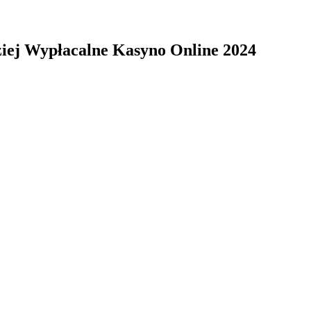
iej Wypłacalne Kasyno Online 2024