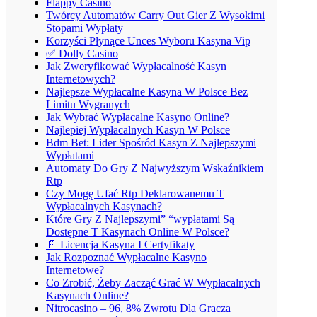
Flappy Casino
Twórcy Automatów Carry Out Gier Z Wysokimi
Stopami Wypłaty
Korzyści Płynące Unces Wyboru Kasyna Vip
✅ Dolly Casino
Jak Zweryfikować Wypłacalność Kasyn
Internetowych?
Najlepsze Wypłacalne Kasyna W Polsce Bez
Limitu Wygranych
Jak Wybrać Wypłacalne Kasyno Online?
Najlepiej Wypłacalnych Kasyn W Polsce
Bdm Bet: Lider Spośród Kasyn Z Najlepszymi
Wypłatami
Automaty Do Gry Z Najwyższym Wskaźnikiem
Rtp
Czy Mogę Ufać Rtp Deklarowanemu T
Wypłacalnych Kasynach?
Które Gry Z Najlepszymi” “wypłatami Są
Dostępne T Kasynach Online W Polsce?
📄 Licencja Kasyna I Certyfikaty
Jak Rozpoznać Wypłacalne Kasyno
Internetowe?
Co Zrobić, Żeby Zacząć Grać W Wypłacalnych
Kasynach Online?
Nitrocasino – 96, 8% Zwrotu Dla Gracza