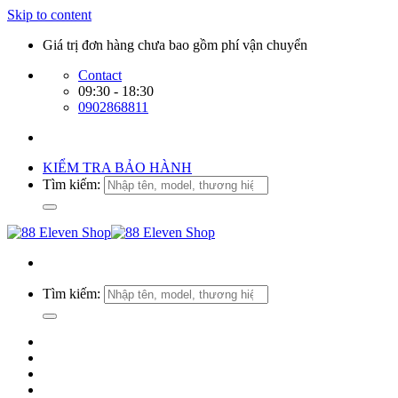
Skip to content
Giá trị đơn hàng chưa bao gồm phí vận chuyển
Contact
09:30 - 18:30
0902868811
KIỂM TRA BẢO HÀNH
Tìm kiếm:
Tìm kiếm: