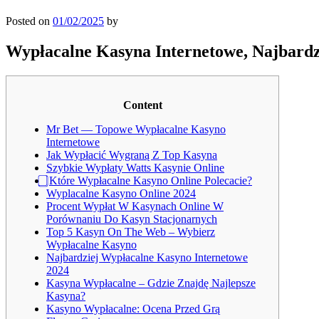
Posted on
01/02/2025
by
Wypłacalne Kasyna Internetowe, Najbardz
Content
Mr Bet — Topowe Wypłacalne Kasyno
Internetowe
Jak Wypłacić Wygraną Z Top Kasyna
Szybkie Wypłaty Watts Kasynie Online
⃣ Które Wypłacalne Kasyno Online Polecacie?
Wyplacalne Kasyno Online 2024
Procent Wypłat W Kasynach Online W
Porównaniu Do Kasyn Stacjonarnych
Top 5 Kasyn On The Web – Wybierz
Wypłacalne Kasyno
Najbardziej Wypłacalne Kasyno Internetowe
2024
Kasyna Wypłacalne – Gdzie Znajdę Najlepsze
Kasyna?
Kasyno Wypłacalne: Ocena Przed Grą