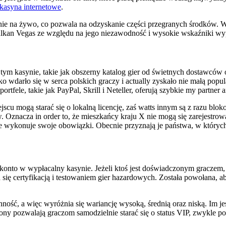
kasyna internetowe
.
ie na żywo, co pozwala na odzyskanie części przegranych środków. Wyb
ulkan Vegas ze względu na jego niezawodność i wysokie wskaźniki wyp
 w tym kasynie, takie jak obszerny katalog gier od świetnych dostawc
darło się w serca polskich graczy i actually zyskało nie małą popular
ortfele, takie jak PayPal, Skrill i Neteller, oferują szybkie my partner 
jscu mogą starać się o lokalną licencję, zaś watts innym są z razu b
w. Oznacza in order to, że mieszkańcy kraju X nie mogą się zarejestrow
ie wykonuje swoje obowiązki. Obecnie przyznają je państwa, w których
onto w wypłacalny kasynie. Jeżeli ktoś jest doświadczonym graczem, in
 się certyfikacją i testowaniem gier hazardowych. Została powołana, a
ność, a więc wyróżnia się wariancję wysoką, średnią oraz niską. Im j
trony pozwalają graczom samodzielnie starać się o status VIP, zwykle po