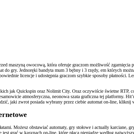
rzed maszyną owocową, która oferuje graczom możliwość zgarnięcia p
omat do gry. Jednoręki bandyta mum 3 bębny i 3 rzędy, em których mo
powiednie licencje i udostępnia graczom szybkie sposoby płatności. L
ich jak Quickspin oraz Nolimit City. Oraz oczywiście świetne RTP, c
mowicie atmosferyczna, neonowa szata graficzna tej platformy. Hit’n’S
ć, jaki zwrot posiada wybrany przez ciebie automat on-line, kliknij w
ernetowe
atami. Możesz obstawiać automaty, gry stołowe i actually karciane, g
jest grać w kasynach on-line, które płacą pieniądze według najwyższy