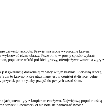
rawdziwego jackpotu. Prawie wszystkie wypłacalne kasyna
żna wylosować różne obrazy. Pozwoli to w prosty sposób wybrać
emon, popularne wśród polskich graczy, oferuje żywe wrażenia z gry z
o jest gwarancją doskonałej zabawy w tym kasynie. Pierwszą rzeczą,
pin to kasyno, które utrzymane jest w ognistej stylistyce, pełne
 przycisk pomocy, aby przejść do pełnych zasad slotu.
ry z jackpotem i gry z krupierem em żywo. Największą popularnością
ch stawek. Operatorzy ci nie boją się nagradzać swoich