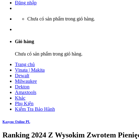
Đăng nhập
Chưa có sản phẩm trong giỏ hàng.
Giỏ hàng
Chưa có sản phẩm trong giỏ hàng.
Trang chủ
Vinata | Makita
Dewalt
Milwaukee
Dekton
Amaxtools
Khác
Phụ Kiện
Kiểm Tra Bảo Hành
Kasyno Online PL
Ranking 2024 Z Wysokim Zwrotem Pienię