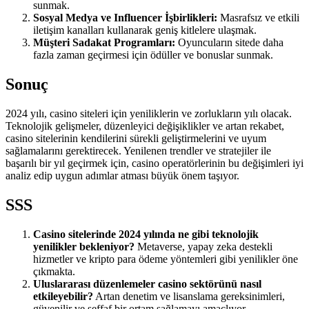
sunmak.
Sosyal Medya ve Influencer İşbirlikleri:
Masrafsız ve etkili
iletişim kanalları kullanarak geniş kitlelere ulaşmak.
Müşteri Sadakat Programları:
Oyuncuların sitede daha
fazla zaman geçirmesi için ödüller ve bonuslar sunmak.
Sonuç
2024 yılı, casino siteleri için yeniliklerin ve zorlukların yılı olacak.
Teknolojik gelişmeler, düzenleyici değişiklikler ve artan rekabet,
casino sitelerinin kendilerini sürekli geliştirmelerini ve uyum
sağlamalarını gerektirecek. Yenilenen trendler ve stratejiler ile
başarılı bir yıl geçirmek için, casino operatörlerinin bu değişimleri iyi
analiz edip uygun adımlar atması büyük önem taşıyor.
SSS
Casino sitelerinde 2024 yılında ne gibi teknolojik
yenilikler bekleniyor?
Metaverse, yapay zeka destekli
hizmetler ve kripto para ödeme yöntemleri gibi yenilikler öne
çıkmakta.
Uluslararası düzenlemeler casino sektörünü nasıl
etkileyebilir?
Artan denetim ve lisanslama gereksinimleri,
güvenilir ve şeffaf bir ortam sağlamayı amaçlıyor.