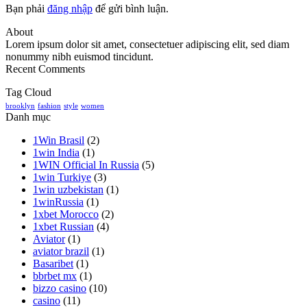
Bạn phải
đăng nhập
để gửi bình luận.
About
Lorem ipsum dolor sit amet, consectetuer adipiscing elit, sed diam
nonummy nibh euismod tincidunt.
Recent Comments
Tag Cloud
brooklyn
fashion
style
women
Danh mục
1Win Brasil
(2)
1win India
(1)
1WIN Official In Russia
(5)
1win Turkiye
(3)
1win uzbekistan
(1)
1winRussia
(1)
1xbet Morocco
(2)
1xbet Russian
(4)
Aviator
(1)
aviator brazil
(1)
Basaribet
(1)
bbrbet mx
(1)
bizzo casino
(10)
casino
(11)