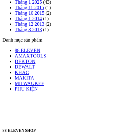
Tháng 1 2025
(43)
Tháng 11 2015
(1)
Tháng 10 2015
(2)
Tháng 1 2014
(1)
Tháng 12 2013
(2)
Tháng 8 2013
(1)
Danh mục sản phẩm
88 ELEVEN
AMAXTOOLS
DEKTON
DEWALT
KHÁC
MAKITA
MILWAUKEE
PHỤ KIỆN
88 ELEVEN SHOP