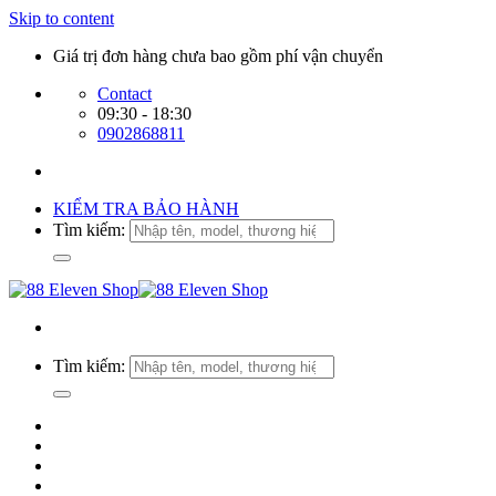
Skip to content
Giá trị đơn hàng chưa bao gồm phí vận chuyển
Contact
09:30 - 18:30
0902868811
KIỂM TRA BẢO HÀNH
Tìm kiếm:
Tìm kiếm: