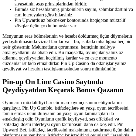
siyasətinin əsas prinsiplərindən biridir.
Burada siz hesablanmış pinkoinlərin sayını, səhmlər dəstini və
cari lotereyaları görə bilərsiniz.
Pin Upwards az bukmeker kontorunda həqiqətən müxtəlif
zövqlər üçün çoxlu bonuslar var.
Menyunun əsas bölmələrinin və hesabı doldurmaq üçün düymələrin
yerləşdirilməsində vizual fərqlər va – bu, istifadə rahatlığına heç bir
təsir göstərmir. Məlumatların qorunması, həmçinin maliyyə
əməliyyatlarını da əhatə edir. Bu məqsədlə, oyunçular yalnız öz
adlarına qeydiyyatdan keçirilmiş kartlar və en este momento
cüzdanlar istifadə etməlidirlər. Pin Up Casino-da ödənişlər yalnız
qeydiyyat və hesabın təsdiqlənməsindən sonra mümkündür.
Pin-up On Line Casino Saytında
Qeydiyyatdan Keçərək Bonus Qazanın
Oyunların müxtəlifliyi hər cür mərc oyunçusunun ehtiyaclarını
qarşılayır. Pin Up Gamble, istifadəçilərə ən yaxşı oyun təcrübəsini
təmin etmək üçün dünyanın ən yaxşı oyun təminatçıları ilə
əməkdaşlıq edir. Oyunların qrafik keyfiyyəti, səs effektləri və
istifadəçi dostu interfeysi oyun təcrübəsini daha da xoş edir. Pin
Upward Bet, istifadəçi təcrübəsini maksimuma çatdırmaq üçün daim
platformasını yeniləyir. İstifadəçilər istədikləri oyunlara” “asanlıqla