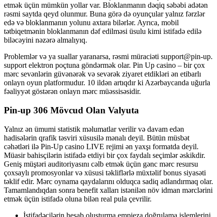
etmək üçün mümkün yollar var. Bloklanmanın dəqiq səbəbi adətən
rəsmi saytda qeyd olunmur. Buna görə də oyunçular yalnız fərzlər
edə və bloklanmanın yolunu axtara bilərlər. Ayrıca, mobil
tətbiqetmənin bloklanmanın dəf edilməsi üsulu kimi istifadə edilə
biləcəyini nəzərə almalıyıq.
Problemlər və ya suallar yaranarsa, rəsmi müraciəti support@pin-up.
support elektron poçtuna göndərmək olar. Pin Up casino – bir çox
mərc sevənlərin güvənərək və sevərək ziyaret etdikləri ən etibarlı
onlayn oyun platformudur. 10 ildən artıqdır ki Azərbaycanda uğurla
fəaliyyət göstərən onlayn mərc müəssisəsidir.
Pin-up 306 Mövcud Olan Valyuta
Yalnız ən ümumi statistik məlumatlar verilir və davam edən
hadisələrin qrafik təsviri xüsusilə mənalı deyil. Bütün müsbət
cəhətləri ilə Pin-Up casino LIVE rejimi ən yaxşı formatda deyil.
Müasir bahisçilərin istifadə etdiyi bir çox faydalı seçimlər əskikdir.
Geniş müştəri auditoriyasını cəlb etmək üçün gənc mərc resursu
çoxsaylı promosyonlar və xüsusi təkliflərlə müxtəlif bonus siyasəti
təklif edir. Mərc oynama qaydalarını olduqca sadiq adlandırmaq olar.
Tamamlandıqdan sonra benefit xalları istənilən növ idman mərclərini
etmək üçün istifadə oluna bilən real pula çevrilir.
İstifadəçilərin hesab oluşturma empieza doğrulama işlemlerini