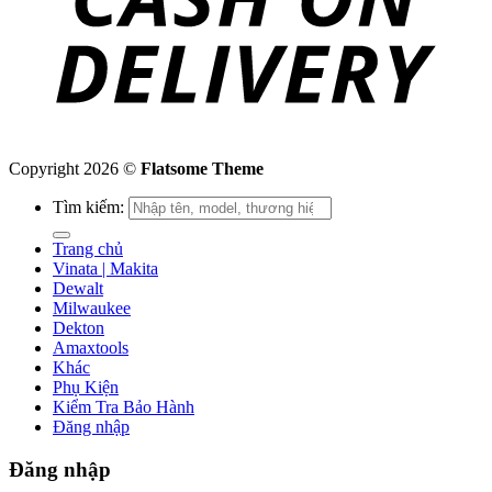
Copyright 2026 ©
Flatsome Theme
Tìm kiếm:
Trang chủ
Vinata | Makita
Dewalt
Milwaukee
Dekton
Amaxtools
Khác
Phụ Kiện
Kiểm Tra Bảo Hành
Đăng nhập
Đăng nhập