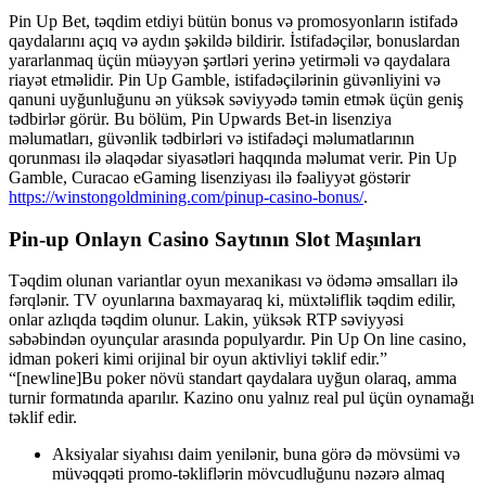
Pin Up Bet, təqdim etdiyi bütün bonus və promosyonların istifadə
qaydalarını açıq və aydın şəkildə bildirir. İstifadəçilər, bonuslardan
yararlanmaq üçün müəyyən şərtləri yerinə yetirməli və qaydalara
riayət etməlidir. Pin Up Gamble, istifadəçilərinin güvənliyini və
qanuni uyğunluğunu ən yüksək səviyyədə təmin etmək üçün geniş
tədbirlər görür. Bu bölüm, Pin Upwards Bet-in lisenziya
məlumatları, güvənlik tədbirləri və istifadəçi məlumatlarının
qorunması ilə əlaqədar siyasətləri haqqında məlumat verir. Pin Up
Gamble, Curacao eGaming lisenziyası ilə fəaliyyət göstərir
https://winstongoldmining.com/pinup-casino-bonus/
.
Pin-up Onlayn Casino Saytının Slot Maşınları
Təqdim olunan variantlar oyun mexanikası və ödəmə əmsalları ilə
fərqlənir. TV oyunlarına baxmayaraq ki, müxtəliflik təqdim edilir,
onlar azlıqda təqdim olunur. Lakin, yüksək RTP səviyyəsi
səbəbindən oyunçular arasında populyardır. Pin Up On line casino,
idman pokeri kimi orijinal bir oyun aktivliyi təklif edir.”
“[newline]Bu poker növü standart qaydalara uyğun olaraq, amma
turnir formatında aparılır. Kazino onu yalnız real pul üçün oynamağı
təklif edir.
Aksiyalar siyahısı daim yenilənir, buna görə də mövsümi və
müvəqqəti promo-təkliflərin mövcudluğunu nəzərə almaq