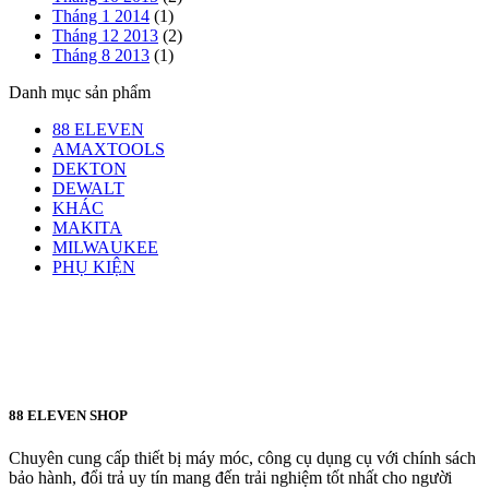
Tháng 1 2014
(1)
Tháng 12 2013
(2)
Tháng 8 2013
(1)
Danh mục sản phẩm
88 ELEVEN
AMAXTOOLS
DEKTON
DEWALT
KHÁC
MAKITA
MILWAUKEE
PHỤ KIỆN
88 ELEVEN SHOP
Chuyên cung cấp thiết bị máy móc, công cụ dụng cụ với chính sách
bảo hành, đổi trả uy tín mang đến trải nghiệm tốt nhất cho người