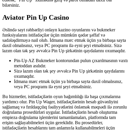
bilərsiniz.
Aviator Pin Up Casino
Əslində sayt rəhbərliyi onlayn kazino oyunlarını və bukmeker
funksiyalarını istifadəçilər üçün mümkün qədər şəffaf və
sadələşdirməyə nail olub. İdmana mərc etmək üçün ya birbaşa sayta
daxil olmalısınız, veya PC proqramı ilə eyni şeyi etməlisiniz. Sizə
lazım olan tək şey əvvəlcə Pin Up şirkətinin qaydalarını oxumaqdır.
Pin-Up AZ Bukmeker kontorundan pulun çıxarılmasının vaxtı
metoddan asılıdır.
Sizə lazım olan tək şey əvvəlcə Pin Up şirkətinin qaydalarını
oxumaqdır.
İdmana mərc etmək üçün ya birbaşa sayta daxil olmalısınız,
veya PC proqramı ilə eyni şeyi etməlisiniz.
Bu hizmetler, istifadəçilərin oyun bağımlılığı ilə başa çıxmalarına
yardımcı olur. Pin Up Wager, istifadəçilərinin hesab güvənliyini
sağlamaq və fırıldaqçılıq fəaliyyətlərini önləmək məqsədi ilə zorunlu
doğrulama prosedürləri uygular. İstifadəçilərin hesab oluşturma
empieza doğrulama işlemlerini tamamlamaları, platformda tam
erişim sağlayabilmeleri üçün gereklidir. Bu prosedürler,
istifadəçilərin hesablarını tam anlamıyla kullanabilmeleri üçün