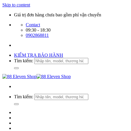
Skip to content
Giá trị đơn hàng chưa bao gồm phí vận chuyển
Contact
09:30 - 18:30
0902868811
KIỂM TRA BẢO HÀNH
Tìm kiếm:
Tìm kiếm: