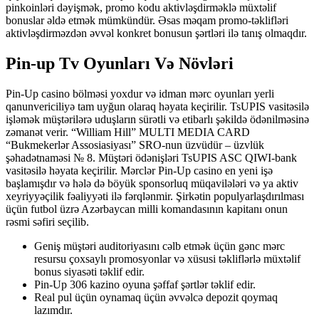
pinkoinləri dəyişmək, promo kodu aktivləşdirməklə müxtəlif
bonuslar əldə etmək mümkündür. Əsas məqam promo-təklifləri
aktivləşdirməzdən əvvəl konkret bonusun şərtləri ilə tanış olmaqdır.
Pin-up Tv Oyunları Və Növləri
Pin-Up casino bölməsi yoxdur və idman mərc oyunları yerli
qanunvericiliyə tam uyğun olaraq həyata keçirilir. TsUPIS vasitəsilə
işləmək müştərilərə uduşların sürətli və etibarlı şəkildə ödənilməsinə
zəmanət verir. “William Hill” MULTI MEDIA CARD
“Bukmekerlər Assosiasiyası” SRO-nun üzvüdür – üzvlük
şəhadətnaməsi № 8. Müştəri ödənişləri TsUPIS ASC QIWI-bank
vasitəsilə həyata keçirilir. Mərclər Pin-Up casino en yeni işə
başlamışdır və hələ də böyük sponsorluq müqavilələri və ya aktiv
xeyriyyəçilik fəaliyyəti ilə fərqlənmir. Şirkətin populyarlaşdırılması
üçün futbol üzrə Azərbaycan milli komandasının kapitanı onun
rəsmi səfiri seçilib.
Geniş müştəri auditoriyasını cəlb etmək üçün gənc mərc
resursu çoxsaylı promosyonlar və xüsusi təkliflərlə müxtəlif
bonus siyasəti təklif edir.
Pin-Up 306 kazino oyuna şəffaf şərtlər təklif edir.
Real pul üçün oynamaq üçün əvvəlcə depozit qoymaq
lazımdır.