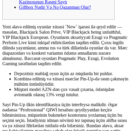
Kazinosunun Rəsmi Saytı
Giftbox Nədir Və Nə Qazanmaq Olar?
Yeni əlavə edilmiş oyunlar xüsusi `New` işarəsi ilə qeyd edilir —
məsələn, Blackjack Salon Prive, VIP Blackjack being unfaithful,
VIP Blackjack European. Oyunların əksəriyyəti Ezugi və Pragmatic
Perform Live kimi inkişaf etdiricilərdən təqdim edilir. Çoxu ingilis
dilində yayımlanır, amma rus və türk dillərində oyunlar da var. Mərc
diapazonları və konkret variantın ödəmə əmsallarını nəzərə
almalısınız. Baccarat oyunları Pragmatic Play, Ezugi, Evolution
Gaming tərəfindən təqdim edilir.
Depozitsiz məbləğ oyun üçün az miqdarda bir puldur.
Kombinə edilmiş və xüsusi mərclər Pin-Up-də rəsm çəkməyin
mühüm üstünlüyüdür.
Müştəri model AZN-dən çox vəsait çıxarsa, ödənişdən
avtomatik olaraq 13% vergi tutulur.
Sayt Pin-Up ilkin identifikasiya üçün interfeysə malikdir. Əgər
nədənsə “Professional” QIWI hesabını qeydiyyatdan keçirə
bilmirsinizsə, müştərinin bukmeker kontorunu yoxlamaq üçün bu
seçimi seçin. İstədiyiniz idman növünü tez tapmaq üçün əlifba sırası
və ya xüsusi filtrlərdən istifadə edə bilərsiniz. Bundan əlavə, əksər
rus bahisçilərinin marağına səbəb olan böyük turnirlər yan xəttin