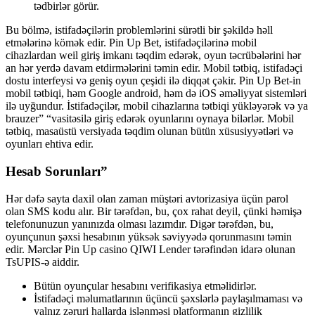
tədbirlər görür.
Bu bölmə, istifadəçilərin problemlərini sürətli bir şəkildə həll
etmələrinə kömək edir. Pin Up Bet, istifadəçilərinə mobil
cihazlardan weil giriş imkanı təqdim edərək, oyun təcrübələrini hər
an hər yerdə davam etdirmələrini təmin edir. Mobil tətbiq, istifadəçi
dostu interfeysi və geniş oyun çeşidi ilə diqqət çəkir. Pin Up Bet-in
mobil tətbiqi, həm Google android, həm də iOS əməliyyat sistemləri
ilə uyğundur. İstifadəçilər, mobil cihazlarına tətbiqi yükləyərək və ya
brauzer” “vasitəsilə giriş edərək oyunlarını oynaya bilərlər. Mobil
tətbiq, masaüstü versiyada təqdim olunan bütün xüsusiyyətləri və
oyunları ehtiva edir.
Hesab Sorunları”
Hər dəfə sayta daxil olan zaman müştəri avtorizasiya üçün parol
olan SMS kodu alır. Bir tərəfdən, bu, çox rahat deyil, çünki həmişə
telefonunuzun yanınızda olması lazımdır. Digər tərəfdən, bu,
oyunçunun şəxsi hesabının yüksək səviyyədə qorunmasını təmin
edir. Mərclər Pin Up casino QIWI Lender tərəfindən idarə olunan
TsUPIS-ə aiddir.
Bütün oyunçular hesabını verifikasiya etməlidirlər.
İstifadəçi məlumatlarının üçüncü şəxslərlə paylaşılmaması və
yalnız zəruri hallarda işlənməsi platformanın gizlilik