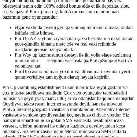
ehtiyac olduqda, ilk pulun çıxarılmasında gecikmənin baş verə
biləcəyini təmin edir. 100% added bonus əldə et ilk depozitə, slotu
seç və qazan! Pin Up mərc şirkəti Azərbaycanın qanuni mərc
bazarının gənc oyunçusudur.
Əgər vaxtında təşviqi geri qazanmaq mümkün olmasa, ondan
istifadə edilə bilməz.
Pin-Up AZ saytının ziyarətçiləri şəxsi hesablarına daxil olaraq
gecə-gündüz idmana mərc edə və real vaxt rejimində
matçların gedişini izləyə bilərlər.
Pin Way up kazinosunun dəstəyi ilə iki yolla əlaqə saxlamaq
mümkündür — Telegram vasitəsilə (@PinUpSupportBot) və
ya onlayn çat.
Pin-Up casino bölməsi yoxdur və idman mərc oyunları yerli
qanunvericiliyə tam uyğun olaraq həyata keçirilir.
Pin Up Gambling establishment uzun illərdir fəaliyyət göstərir və
çox müsbət təcrübəyə malikdir. Çox vaxt oyunçular təcrübələrini
bölüşür və qeydiyyat, mərc, uduşlar və ödənişlər haqqında danışırlar.
Qeydiyyat təkcə rəsmi internet saytında deyil, həm də mövcud
PinUp İnternet güzgüləri vasitəsilə mümkündür. Alternativ İnternet
vasitələrlə yenidən qeydiyyatdan keçməyinizə ehtiyac yoxdur. Siz
həmçinin smartfonunuza gələn SMS vasitəsilə hesabınıza icazə
verərək, telefon nömrəsi ilə onlayn kazinoda qeydiyyatdan keçə
bilərsiniz. Siz avtorizasiya üçün telefon nömrəsi və SMS istifadə
edərək, “Pin Up” xidmətinə giriş və parol olmadan daxil ola