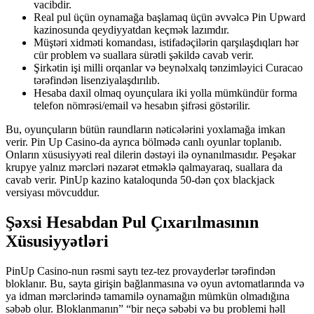
vacibdir.
Real pul üçün oynamağa başlamaq üçün əvvəlcə Pin Upward
kazinosunda qeydiyyatdan keçmək lazımdır.
Müştəri xidməti komandası, istifadəçilərin qarşılaşdıqları hər
cür problem və suallara sürətli şəkildə cavab verir.
Şirkətin işi milli orqanlar və beynəlxalq tənzimləyici Curacao
tərəfindən lisenziyalaşdırılıb.
Hesaba daxil olmaq oyunçulara iki yolla mümkündür forma
telefon nömrəsi/email və hesabın şifrəsi göstərilir.
Bu, oyunçuların bütün raundların nəticələrini yoxlamağa imkan
verir. Pin Up Casino-da ayrıca bölmədə canlı oyunlar toplanıb.
Onların xüsusiyyəti real dilerin dəstəyi ilə oynanılmasıdır. Peşəkar
krupye yalnız mərcləri nəzarət etməklə qalmayaraq, suallara da
cavab verir. PinUp kazino kataloqunda 50-dən çox blackjack
versiyası mövcuddur.
Şəxsi Hesabdan Pul Çıxarılmasının
Xüsusiyyətləri
PinUp Casino-nun rəsmi saytı tez-tez provayderlər tərəfindən
bloklanır. Bu, sayta girişin bağlanmasına və oyun avtomatlarında və
ya idman mərclərində tamamilə oynamağın mümkün olmadığına
səbəb olur. Bloklanmanın” “bir neçə səbəbi və bu problemi həll