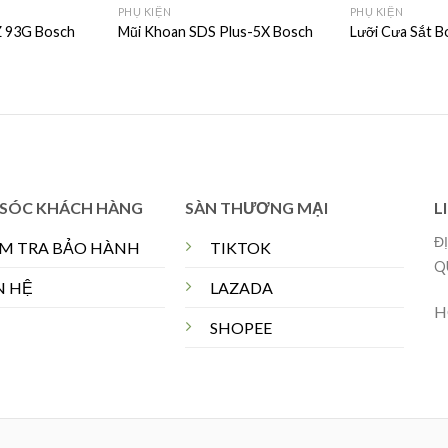
PHỤ KIỆN
PHỤ KIỆN
 93G Bosch
Mũi Khoan SDS Plus-5X Bosch
Lưỡi Cưa Sắt 
SÓC KHÁCH HÀNG
SÀN THƯƠNG MẠI
L
Đ
ỂM TRA BẢO HÀNH
TIKTOK
Q
N HỆ
LAZADA
H
SHOPEE