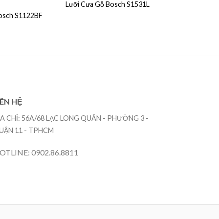
Lưỡi Cưa Gỗ Bosch S1531L
Bosch S1122BF
IÊN HỆ
ỊA CHỈ: 56A/68 LẠC LONG QUÂN - PHƯỜNG 3 -
UẬN 11 - TPHCM
OTLINE: 0902.86.8811