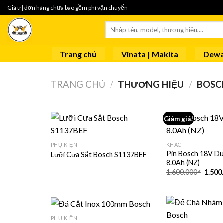
Skip
Giá trị đơn hàng chưa bao gồm phí vận chuyển
to
Tìm
content
kiếm:
Trang chủ
Vinata | Makita
Dewa
TRANG CHỦ
/
THƯƠNG HIỆU
/
BOSC
Giảm giá!
PHỤ KIỆN
KHÁC
Pin Bosch 18V D
Lưỡi Cưa Sắt Bosch S1137BEF
8.0Ah (NZ)
Giá
1.600.000
₫
1.500
gốc
là:
1.600
PHỤ KIỆN