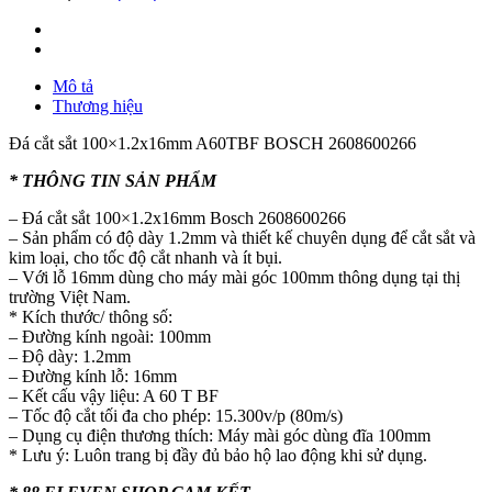
Mô tả
Thương hiệu
Đá cắt sắt 100×1.2x16mm A60TBF BOSCH 2608600266
* THÔNG TIN SẢN PHẨM
– Đá cắt sắt 100×1.2x16mm Bosch 2608600266
– Sản phẩm có độ dày 1.2mm và thiết kế chuyên dụng để cắt sắt và
kim loại, cho tốc độ cắt nhanh và ít bụi.
– Với lỗ 16mm dùng cho máy mài góc 100mm thông dụng tại thị
trường Việt Nam.
* Kích thước/ thông số:
– Đường kính ngoài: 100mm
– Độ dày: 1.2mm
– Đường kính lỗ: 16mm
– Kết cấu vậy liệu: A 60 T BF
– Tốc độ cắt tối đa cho phép: 15.300v/p (80m/s)
– Dụng cụ điện thương thích: Máy mài góc dùng đĩa 100mm
* Lưu ý: Luôn trang bị đầy đủ bảo hộ lao động khi sử dụng.