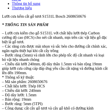
Thông tin bổ sung
Thương hiệu
Lưỡi cưa kếm cắt gỗ tươi S1531L Bosch 2608650676
* THÔNG TIN SẢN PHẨM
– Lưỡi cưa kiếm cho gỗ S1531L với chất liệu lưỡi thép Carbon
cường độ cao (HCS) cho nét cắt nhanh, mịn trên các vật liệu gỗ đặc
biệt là gỗ tươi.
– Các răng cưa được mài nhọn và sắc bén cho đường cắt chính xác,
ngăn ngừa thiệt hại khi cắt cây trồng
– Bước răng (5mm) và rãnh lớn cho phép tốc độ cắt nhanh và loại
bỏ vật liệu nhanh chóng
– Chiều dài lưỡi 240mm, độ dày thân 1.5mm và bản rộng 19mm
giúp lưỡi cưa cứng cáp đáp ứng yêu cầu cắt nặng và đường kính cắt
lên đến 190mm.
* Thông số kỹ thuật:
– Mã sản phẩm: 2608650676
– Chất liệu lưỡi: Thép HCS
– Chiều dài lưỡi: 240mm
– Độ dày lưỡi: 1.5mm
– Bản rộng: 19mm
– Bước răng: 5mm (5TPI)
– Công dụng: cắt cây gỗ tươi và cây gỗ khô có đường kính