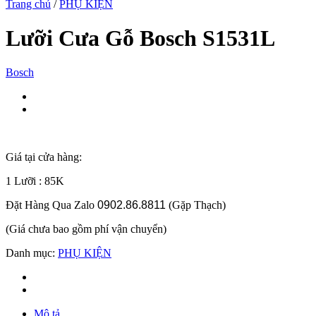
Trang chủ
/
PHỤ KIỆN
Lưỡi Cưa Gỗ Bosch S1531L
Bosch
Giá tại cửa hàng:
1 Lưỡi : 85K
Đặt Hàng Qua Zalo
0902.86.8811
(Gặp Thạch)
(Giá chưa bao gồm phí vận chuyển)
Danh mục:
PHỤ KIỆN
Mô tả