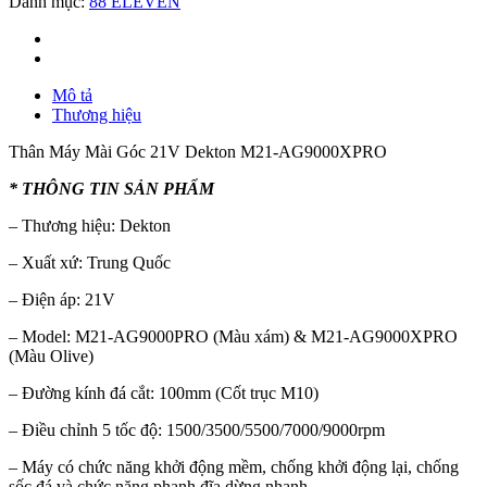
Danh mục:
88 ELEVEN
Mô tả
Thương hiệu
Thân Máy Mài Góc 21V Dekton M21-AG9000XPRO
* THÔNG TIN SẢN PHẨM
– Thương hiệu: Dekton
– Xuất xứ: Trung Quốc
– Điện áp: 21V
– Model: M21-AG9000PRO (Màu xám) & M21-AG9000XPRO
(Màu Olive)
– Đường kính đá cắt: 100mm (Cốt trục M10)
– Điều chỉnh 5 tốc độ: 1500/3500/5500/7000/9000rpm
– Máy có chức năng khởi động mềm, chống khởi động lại, chống
sốc đá và chức năng phanh đĩa dừng nhanh.