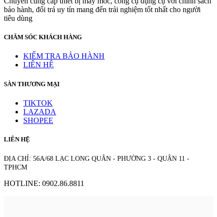
Chuyên cung cấp thiết bị máy móc, công cụ dụng cụ với chính sách
bảo hành, đổi trả uy tín mang đến trải nghiệm tốt nhất cho người
tiêu dùng
CHĂM SÓC KHÁCH HÀNG
KIỂM TRA BẢO HÀNH
LIÊN HỆ
SÀN THƯƠNG MẠI
TIKTOK
LAZADA
SHOPEE
LIÊN HỆ
ĐỊA CHỈ: 56A/68 LẠC LONG QUÂN - PHƯỜNG 3 - QUẬN 11 -
TPHCM
HOTLINE: 0902.86.8811