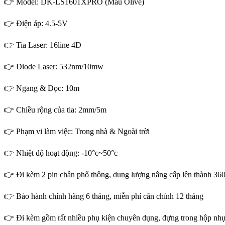
👉 Model: DK-LS1601XPRO (Màu Olive)
👉 Điện áp: 4.5-5V
👉 Tia Laser: 16line 4D
👉 Diode Laser: 532nm/10mw
👉 Ngang & Dọc: 10m
👉 Chiều rộng của tia: 2mm/5m
👉 Phạm vi làm việc: Trong nhà & Ngoài trời
👉 Nhiệt độ hoạt động: -10°c~50°c
👉 Đi kèm 2 pin chân phổ thông, dung lượng nâng cấp lên thành 3
👉 Bảo hành chính hãng 6 tháng, miễn phí cân chỉnh 12 tháng
👉 Đi kèm gồm rất nhiều phụ kiện chuyên dụng, đựng trong hộp n