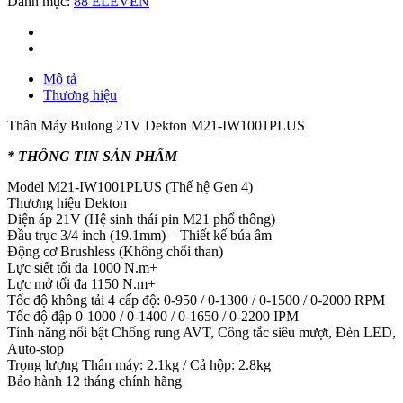
Danh mục:
88 ELEVEN
Mô tả
Thương hiệu
Thân Máy Bulong 21V Dekton M21-IW1001PLUS
* THÔNG TIN SẢN PHẨM
Model M21-IW1001PLUS (Thế hệ Gen 4)
Thương hiệu Dekton
Điện áp 21V (Hệ sinh thái pin M21 phổ thông)
Đầu trục 3/4 inch (19.1mm) – Thiết kế búa âm
Động cơ Brushless (Không chổi than)
Lực siết tối đa 1000 N.m+
Lực mở tối đa 1150 N.m+
Tốc độ không tải 4 cấp độ: 0-950 / 0-1300 / 0-1500 / 0-2000 RPM
Tốc độ đập 0-1000 / 0-1400 / 0-1650 / 0-2200 IPM
Tính năng nổi bật Chống rung AVT, Công tắc siêu mượt, Đèn LED,
Auto-stop
Trọng lượng Thân máy: 2.1kg / Cả hộp: 2.8kg
Bảo hành 12 tháng chính hãng