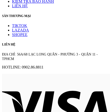
KIỂM TRA BẢO HÀNH
LIÊN HỆ
SÀN THƯƠNG MẠI
TIKTOK
LAZADA
SHOPEE
LIÊN HỆ
ĐỊA CHỈ: 56A/68 LẠC LONG QUÂN - PHƯỜNG 3 - QUẬN 11 -
TPHCM
HOTLINE: 0902.86.8811