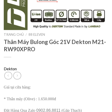
TRANG CHỦ
/
88 ELEVEN
Thân Máy Bulong Góc 21V Dekton M21-
RW90XPRO
Dekton
Giá tại cửa hàng:
* Thân máy (Olive) : 1.650.000đ
Đặt Hàng Qua Zalo
0902.86.8811
(Gặp Thạch)