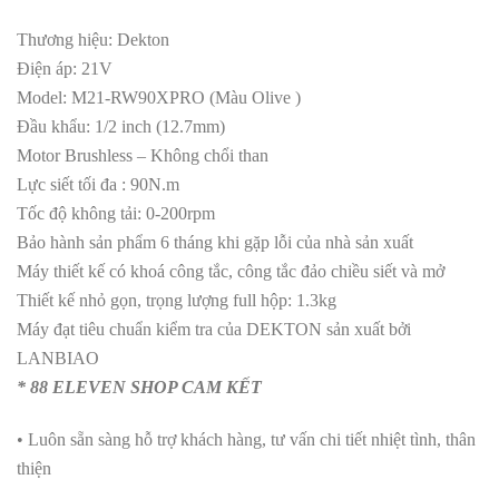
Thương hiệu: Dekton
Điện áp: 21V
Model: M21-RW90XPRO (Màu Olive )
Đầu khẩu: 1/2 inch (12.7mm)
Motor Brushless – Không chổi than
Lực siết tối đa : 90N.m
Tốc độ không tải: 0-200rpm
Bảo hành sản phẩm 6 tháng khi gặp lỗi của nhà sản xuất
Máy thiết kế có khoá công tắc, công tắc đảo chiều siết và mở
Thiết kế nhỏ gọn, trọng lượng full hộp: 1.3kg
Máy đạt tiêu chuẩn kiểm tra của DEKTON sản xuất bởi
LANBIAO
* 88 ELEVEN SHOP CAM KẾT
• Luôn sẵn sàng hỗ trợ khách hàng, tư vấn chi tiết nhiệt tình, thân
thiện