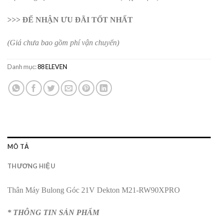
>>> ĐỂ NHẬN ƯU ĐÃI TỐT NHẤT
(Giá chưa bao gồm phí vận chuyển)
Danh mục:
88 ELEVEN
MÔ TẢ
THƯƠNG HIỆU
Thân Máy Bulong Góc 21V Dekton M21-RW90XPRO
* THÔNG TIN SẢN PHẨM