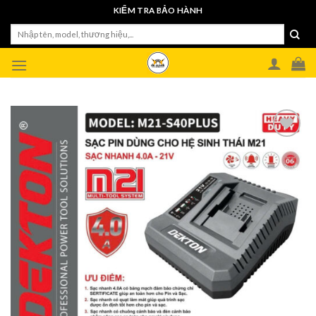
Skip
KIỂM TRA BẢO HÀNH
to
Tìm
content
kiếm: