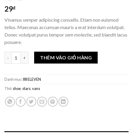
29
₫
Vivamus semper adipiscing convallis. Etiam non euismod
tellus. Maecenas accumsan mauris a erat interdum volutpat.
Donec volutpat purus tempor sem molestie, sed blandit lacus
posuere.
Số lượng
THÊM VÀO GIỎ HÀNG
Danh mục:
88 ELEVEN
Thẻ:
shoe
,
stars
,
vans