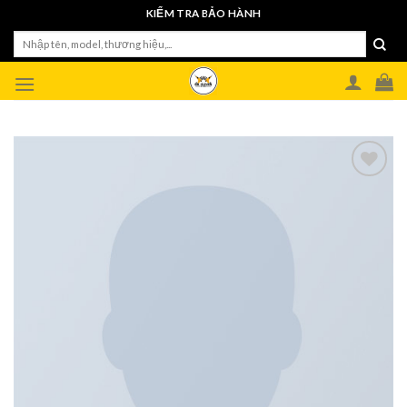
Skip
KIỂM TRA BẢO HÀNH
to
Tìm
content
kiếm: