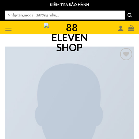
Skip
KIỂM TRA BẢO HÀNH
to
Tìm
content
kiếm: