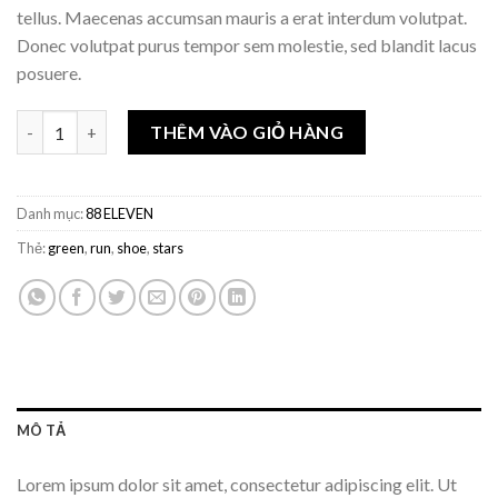
tellus. Maecenas accumsan mauris a erat interdum volutpat.
Donec volutpat purus tempor sem molestie, sed blandit lacus
posuere.
Số lượng
THÊM VÀO GIỎ HÀNG
Danh mục:
88 ELEVEN
Thẻ:
green
,
run
,
shoe
,
stars
MÔ TẢ
Lorem ipsum dolor sit amet, consectetur adipiscing elit. Ut