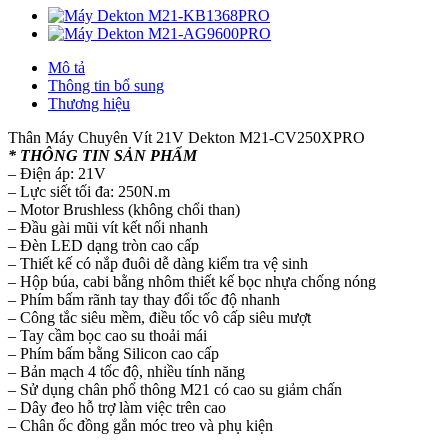
Mô tả
Thông tin bổ sung
Thương hiệu
Thân Máy Chuyên Vít 21V Dekton M21-CV250XPRO
* THÔNG TIN SẢN PHẨM
– Điện áp: 21V
– Lực siết tối đa: 250N.m
– Motor Brushless (không chổi than)
– Đầu gài mũi vít kết nối nhanh
– Đèn LED dạng tròn cao cấp
– Thiết kế có nắp đuôi dễ dàng kiểm tra vệ sinh
– Hộp búa, cabi bằng nhôm thiết kế bọc nhựa chống nóng
– Phím bấm rãnh tay thay đổi tốc độ nhanh
– Công tắc siêu mềm, điều tốc vô cấp siêu mượt
– Tay cầm bọc cao su thoải mái
– Phím bấm bằng Silicon cao cấp
– Bản mạch 4 tốc độ, nhiều tính năng
– Sử dụng chân phổ thông M21 có cao su giảm chấn
– Dây đeo hỗ trợ làm việc trên cao
– Chân ốc đồng gắn móc treo và phụ kiện