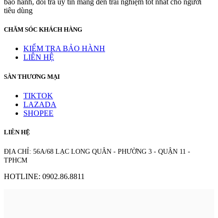
bảo hành, đổi trả uy tín mang đến trải nghiệm tốt nhất cho người
tiêu dùng
CHĂM SÓC KHÁCH HÀNG
KIỂM TRA BẢO HÀNH
LIÊN HỆ
SÀN THƯƠNG MẠI
TIKTOK
LAZADA
SHOPEE
LIÊN HỆ
ĐỊA CHỈ: 56A/68 LẠC LONG QUÂN - PHƯỜNG 3 - QUẬN 11 -
TPHCM
HOTLINE: 0902.86.8811