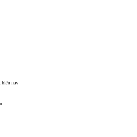
i hiện nay
ện