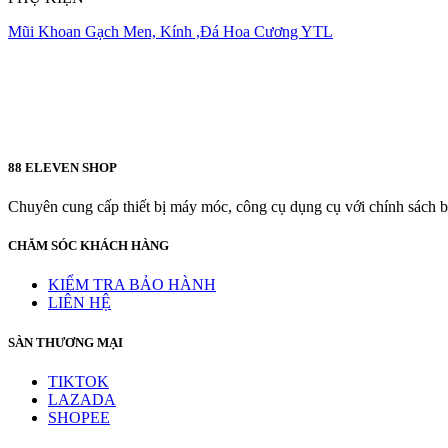
Mũi Khoan Gạch Men, Kính ,Đá Hoa Cương YTL
88 ELEVEN SHOP
Chuyên cung cấp thiết bị máy móc, công cụ dụng cụ với chính sách bả
CHĂM SÓC KHÁCH HÀNG
KIỂM TRA BẢO HÀNH
LIÊN HỆ
SÀN THƯƠNG MẠI
TIKTOK
LAZADA
SHOPEE