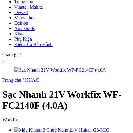
Trang chủ
Vinata | Makita
Dewalt
Milwaukee
Dekton
Amaxtools
Khác
Phụ Kiện
Kiểm Tra Bảo Hành
Giảm giá!
Trang chủ
/
KHÁC
Sạc Nhanh 21V Workfix WF-
FC2140F (4.0A)
Workfix