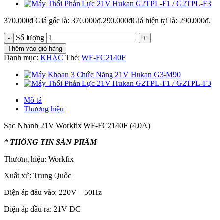
370.000
₫
Giá gốc là: 370.000₫.
290.000
₫
Giá hiện tại là: 290.000₫.
Số lượng
Thêm vào giỏ hàng
Danh mục:
KHÁC
Thẻ:
WF-FC2140F
Mô tả
Thương hiệu
Sạc Nhanh 21V Workfix WF-FC2140F (4.0A)
* THÔNG TIN SẢN PHẨM
Thương hiệu: Workfix
Xuất xứ: Trung Quốc
Điện áp đầu vào: 220V – 50Hz
Điện áp đầu ra: 21V DC