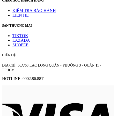
CHĂM SÓC KHÁCH HÀNG
KIỂM TRA BẢO HÀNH
LIÊN HỆ
SÀN THƯƠNG MẠI
TIKTOK
LAZADA
SHOPEE
LIÊN HỆ
ĐỊA CHỈ: 56A/68 LẠC LONG QUÂN - PHƯỜNG 3 - QUẬN 11 -
TPHCM
HOTLINE: 0902.86.8811