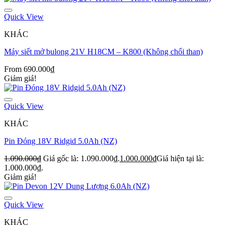
Quick View
KHÁC
Máy siết mở bulong 21V H18CM – K800 (Không chổi than)
From
690.000
₫
Giảm giá!
Quick View
KHÁC
Pin Đóng 18V Ridgid 5.0Ah (NZ)
1.090.000
₫
Giá gốc là: 1.090.000₫.
1.000.000
₫
Giá hiện tại là:
1.000.000₫.
Giảm giá!
Quick View
KHÁC