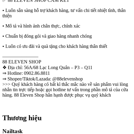
✅ 88 ELEVEN SHOP CAM KẾT
• Luôn sẵn sàng hỗ trợ khách hàng, tư vấn chi tiết nhiệt tình, thân
thiện
• Mô tả và hình ảnh chân thực, chính xác
• Chuẩn bị đóng gói và giao hàng nhanh chóng
• Luôn có ưu đãi và quà tặng cho khách hàng thân thiết
———————–
88 ELEVEN SHOP
❖ Địa chỉ: 56A/68 Lạc Long Quân – P3 – Q11
⇒ Hotline: 0902.86.8811
⇒ Shopee/Tiktok/Lazada: @88elevenshop
>>> Quý khách hàng có bất kì thắc mắc nào về sản phẩm vui lòng 
nhắn tin trực tiếp hoặc gọi hotline tư vấn trong phần mô tả của cửa 
hàng. 88 Eleven Shop hân hạnh được phục vụ quý khách
Thương hiệu
Nailtask