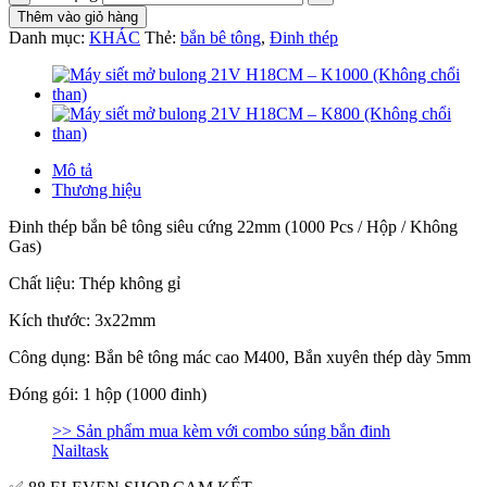
Thêm vào giỏ hàng
Danh mục:
KHÁC
Thẻ:
bắn bê tông
,
Đinh thép
Mô tả
Thương hiệu
Đinh thép bắn bê tông siêu cứng 22mm (1000 Pcs / Hộp / Không
Gas)
Chất liệu: Thép không gỉ
Kích thước: 3x22mm
Công dụng: Bắn bê tông mác cao M400, Bắn xuyên thép dày 5mm
Đóng gói: 1 hộp (1000 đinh)
>> Sản phẩm mua kèm với combo súng bắn đinh
Nailtask