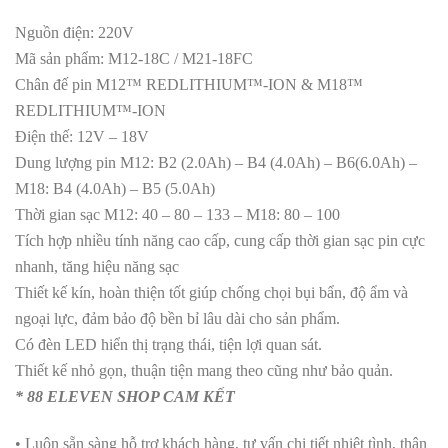
Nguồn điện: 220V
Mã sản phẩm: M12-18C / M21-18FC
Chân đế pin M12™ REDLITHIUM™-ION & M18™
REDLITHIUM™-ION
Điện thế: 12V – 18V
Dung lượng pin M12: B2 (2.0Ah) – B4 (4.0Ah) – B6(6.0Ah) –
M18: B4 (4.0Ah) – B5 (5.0Ah)
Thời gian sạc M12: 40 – 80 – 133 – M18: 80 – 100
Tích hợp nhiều tính năng cao cấp, cung cấp thời gian sạc pin cực
nhanh, tăng hiệu năng sạc
Thiết kế kín, hoàn thiện tốt giúp chống chọi bụi bẩn, độ ẩm và
ngoại lực, đảm bảo độ bền bỉ lâu dài cho sản phẩm.
Có đèn LED hiển thị trạng thái, tiện lợi quan sát.
Thiết kế nhỏ gọn, thuận tiện mang theo cũng như bảo quản.
* 88 ELEVEN SHOP CAM KẾT
• Luôn sẵn sàng hỗ trợ khách hàng, tư vấn chi tiết nhiệt tình, thân