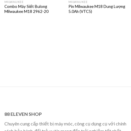
MILWAUKEE
MILWAUKEE
Combo Máy Siết Bulong
Pin Milwaukee M18 Dung Lượng
Milwaukee M18 2962-20
5.0Ah (VTC5)
88 ELEVEN SHOP
Chuyên cung cấp thiết bị máy móc, công cụ dụng cụ với chính
sách bảo hành, đổi trả uy tín mang đến trải nghiệm tốt nhất