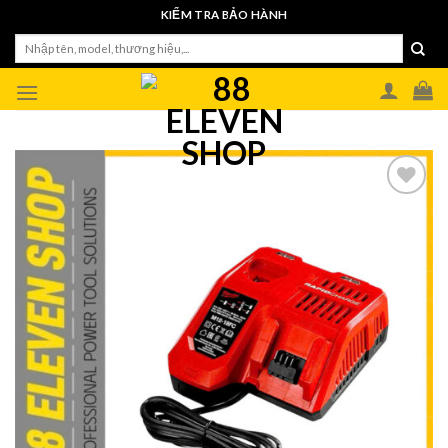
Skip
KIỂM TRA BẢO HÀNH
to
Tìm
content
kiếm: