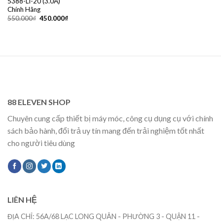
5388-Li-20 (3.0A)
Chính Hãng
Giá
Giá
550.000
₫
450.000
₫
gốc
hiện
là:
tại
550.000₫.
là:
450.000₫.
88 ELEVEN SHOP
Chuyên cung cấp thiết bị máy móc, công cụ dụng cụ với chính
sách bảo hành, đổi trả uy tín mang đến trải nghiệm tốt nhất
cho người tiêu dùng
LIÊN HỆ
ĐỊA CHỈ: 56A/68 LẠC LONG QUÂN - PHƯỜNG 3 - QUẬN 11 -