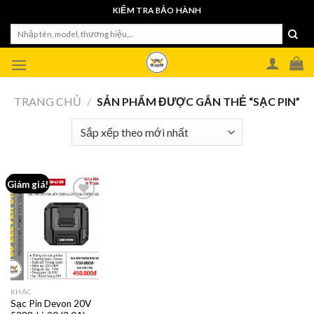
Skip
KIỂM TRA BẢO HÀNH
to
Tìm
content
kiếm:
TRANG CHỦ
/
SẢN PHẨM ĐƯỢC GẮN THẺ “SẠC PIN”
Giảm giá!
KHÁC
Sạc Pin Devon 20V