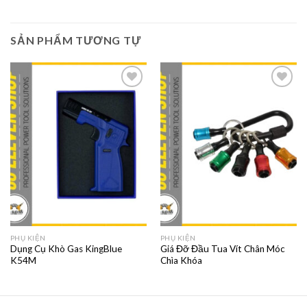
SẢN PHẨM TƯƠNG TỰ
PHỤ KIỆN
PHỤ KIỆN
Dụng Cụ Khò Gas KingBlue
Giá Đỡ Đầu Tua Vít Chân Móc
K54M
Chìa Khóa