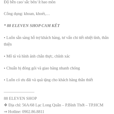
Độ bền cao/ sắc bén/ ít hao mòn
Công dụng: khoan, khoét,…
* 88 ELEVEN SHOP CAM KẾT
• Luôn sẵn sàng hỗ trợ khách hàng, tư vấn chi tiết nhiệt tình, thân
thiện
• Mô tả và hình ảnh chân thực, chính xác
• Chuẩn bị đóng gói và giao hàng nhanh chóng
• Luôn có ưu đãi và quà tặng cho khách hàng thân thiết
———————–
88 ELEVEN SHOP
❖ Địa chỉ: 56A/68 Lạc Long Quân – P.Bình Thới – TP.HCM
⇒ Hotline: 0902.86.8811