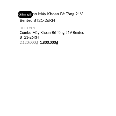
Giảm giá!
88 ELEVEN
Combo Máy Khoan Bê Tông 21V Bentec
BT21-26RH
Giá
Giá
2.120.000
₫
1.800.000
₫
gốc
hiện
là:
tại
2.120.000₫.
là:
1.800.000₫.
88 ELEVEN
Thân Máy Ph
SPS1000