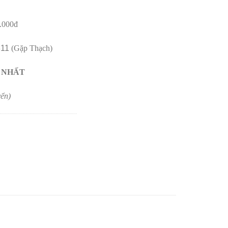
0.000đ
811
(Gặp Thạch)
T NHẤT
yển)