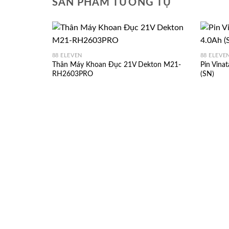
SẢN PHẨM TƯƠNG TỰ
88 ELEVEN
88 ELEVE
Thân Máy Khoan Đục 21V Dekton M21-
Pin Vina
RH2603PRO
(SN)