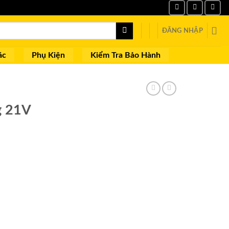
ĐĂNG NHẬP
ác
Phụ Kiện
Kiểm Tra Bảo Hành
g 21V