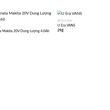
88 ELEVEN
U Era VANS
N
29
₫
ta Makita 20V Dung Lượng 4.0Ah