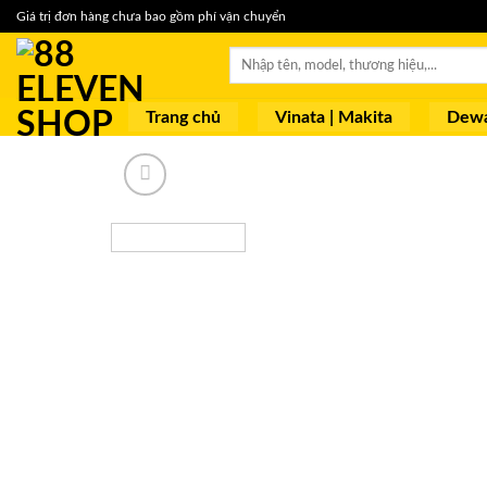
Skip
Giá trị đơn hàng chưa bao gồm phí vận chuyển
to
Tìm
content
kiếm:
Trang chủ
Vinata | Makita
Dewa