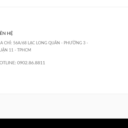
IÊN HỆ
ỊA CHỈ: 56A/68 LẠC LONG QUÂN - PHƯỜNG 3 -
UẬN 11 - TPHCM
OTLINE: 0902.86.8811