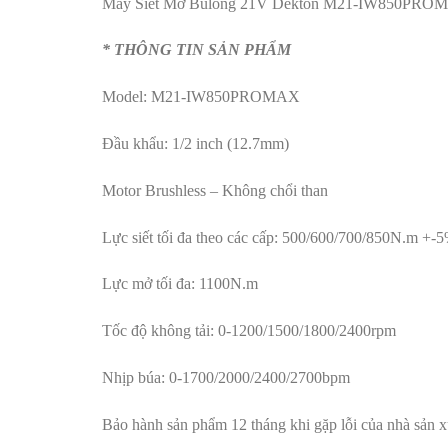
Máy Siết Mở Bulong 21V Dekton M21-IW850PRO
* THÔNG TIN SẢN PHẨM
Model: M21-IW850PROMAX
Đầu khẩu: 1/2 inch (12.7mm)
Motor Brushless – Không chổi than
Lực siết tối đa theo các cấp: 500/600/700/850N.m +-
Lực mở tối đa: 1100N.m
Tốc độ không tải: 0-1200/1500/1800/2400rpm
Nhịp búa: 0-1700/2000/2400/2700bpm
Bảo hành sản phẩm 12 tháng khi gặp lỗi của nhà sản x