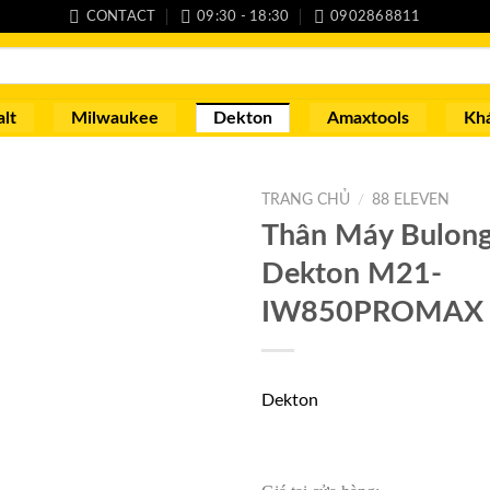
CONTACT
09:30 - 18:30
0902868811
lt
Milwaukee
Dekton
Amaxtools
Kh
TRANG CHỦ
/
88 ELEVEN
Thân Máy Bulon
Dekton M21-
IW850PROMAX
Dekton