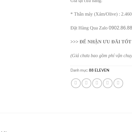
Giá tại cửa hàng:
* Thân máy (Xám/Olive) : 2.46
Đặt Hàng Qua Zalo
0902.86.8
>>> ĐỂ NHẬN ƯU ĐÃI TỐ
(Giá chưa bao gồm phí vận chu
Danh mục:
88 ELEVEN