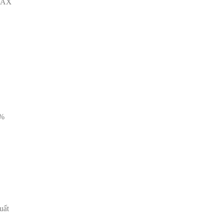
MAX
5%
uất