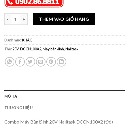
Số lượng
THÊM VÀO GIỎ HÀNG
Danh mục:
KHÁC
Thẻ:
20V
,
DCCN100X2
,
Máy bắn đinh
,
Nailtask
MÔ TẢ
THƯƠNG HIỆU
Combo Máy Bắn Đinh 20V Nailtask DCCN100X2 (Đỏ)