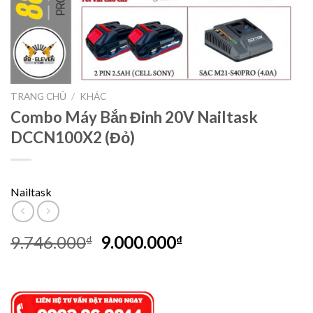
TRANG CHỦ
/
KHÁC
Combo Máy Bắn Đinh 20V Nailtask
DCCN100X2 (Đỏ)
Nailtask
Giá
Giá
9.746.000
9.000.000
₫
₫
gốc
hiện
là:
tại
9.746.000₫.
là:
9.000.000₫.