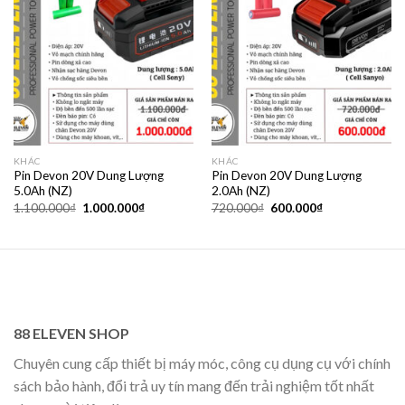
KHÁC
KHÁC
Pin Devon 20V Dung Lượng
Pin Devon 20V Dung Lượng
5.0Ah (NZ)
2.0Ah (NZ)
Giá
Giá
Giá
Giá
1.100.000
₫
1.000.000
₫
720.000
₫
600.000
₫
gốc
hiện
gốc
hiện
là:
tại
là:
tại
1.100.000₫.
là:
720.000₫.
là:
1.000.000₫.
600.000₫.
88 ELEVEN SHOP
Chuyên cung cấp thiết bị máy móc, công cụ dụng cụ với chính
sách bảo hành, đổi trả uy tín mang đến trải nghiệm tốt nhất