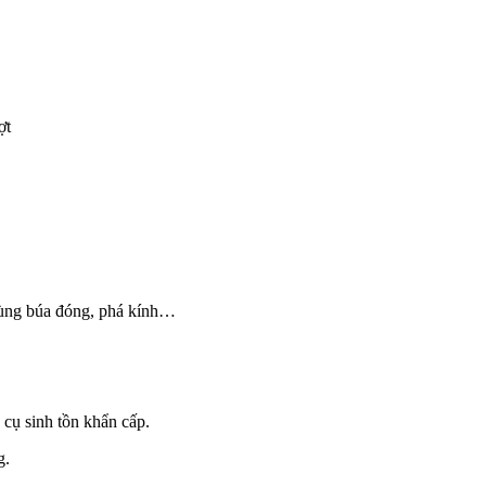
ợt
dùng búa đóng, phá kính…
 cụ sinh tồn khẩn cấp.
g.