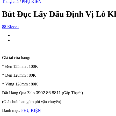
Trang chủ
/
PHỤ KIỆN
Bút Đục Lấy Dấu Định Vị Lỗ K
88 Eleven
Giá tại cửa hàng:
* Đen 155mm : 100K
* Đen 128mm : 80K
* Vàng 128mm : 80K
Đặt Hàng Qua Zalo
0902.86.8811
(Gặp Thạch)
(Giá chưa bao gồm phí vận chuyển)
Danh mục:
PHỤ KIỆN