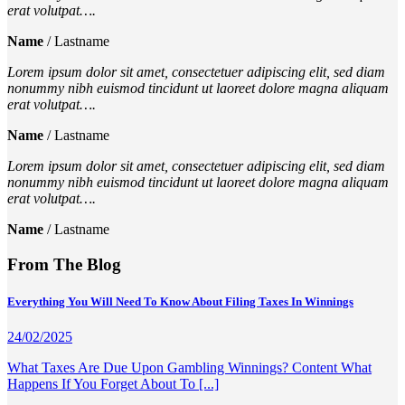
erat volutpat….
Name
/
Lastname
Lorem ipsum dolor sit amet, consectetuer adipiscing elit, sed diam
nonummy nibh euismod tincidunt ut laoreet dolore magna aliquam
erat volutpat….
Name
/
Lastname
Lorem ipsum dolor sit amet, consectetuer adipiscing elit, sed diam
nonummy nibh euismod tincidunt ut laoreet dolore magna aliquam
erat volutpat….
Name
/
Lastname
From The Blog
Everything You Will Need To Know About Filing Taxes In Winnings
24/02/2025
What Taxes Are Due Upon Gambling Winnings? Content What
Happens If You Forget About To [...]