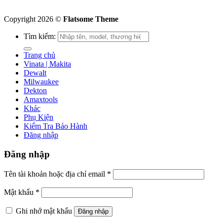
Copyright 2026 ©
Flatsome Theme
Tìm kiếm:
Trang chủ
Vinata | Makita
Dewalt
Milwaukee
Dekton
Amaxtools
Khác
Phụ Kiện
Kiểm Tra Bảo Hành
Đăng nhập
Đăng nhập
Tên tài khoản hoặc địa chỉ email
*
Mật khẩu
*
Ghi nhớ mật khẩu
Đăng nhập