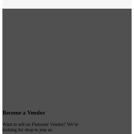
Become a Vendor
Want to sell on Flatsome Vendor? We’re
looking for shop to join us.