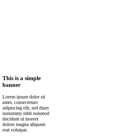
This is a simple
banner
Lorem ipsum dolor sit
amet, consectetuer
adipiscing elit, sed diam
nonummy nibh euismod
tincidunt ut laoreet
dolore magna aliquam
erat volutpat.