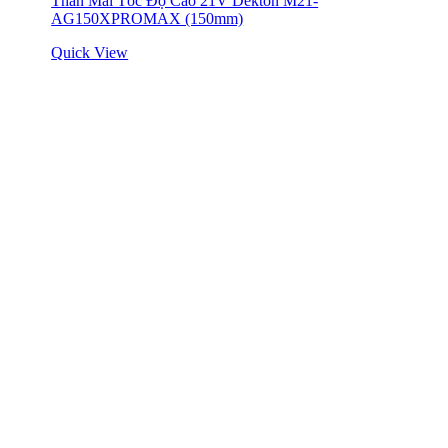
Thân Mài Tốc Độ Cao 21V Dekton M21-
AG150XPROMAX (150mm)
Quick View