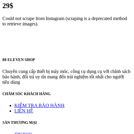
29$
Could not scrape from Instagram (scraping is a deprecated method
to retrieve images).
88 ELEVEN SHOP
Chuyên cung cấp thiết bị máy móc, công cụ dụng cụ với chính sách
bảo hành, đổi trả uy tín mang đến trải nghiệm tốt nhất cho người
tiêu dùng
CHĂM SÓC KHÁCH HÀNG
KIỂM TRA BẢO HÀNH
LIÊN HỆ
SÀN THƯƠNG MẠI