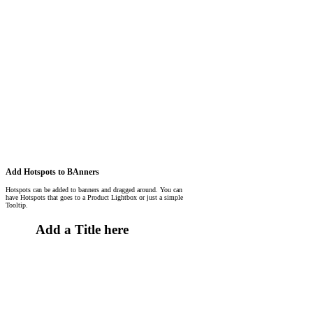
Add Hotspots to BAnners
Hotspots can be added to banners and dragged around. You can
have Hotspots that goes to a Product Lightbox or just a simple
Tooltip.
Add a Title here