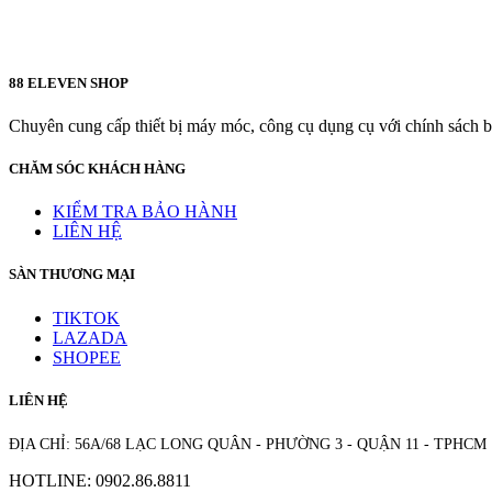
88 ELEVEN SHOP
Chuyên cung cấp thiết bị máy móc, công cụ dụng cụ với chính sách bả
CHĂM SÓC KHÁCH HÀNG
KIỂM TRA BẢO HÀNH
LIÊN HỆ
SÀN THƯƠNG MẠI
TIKTOK
LAZADA
SHOPEE
LIÊN HỆ
ĐỊA CHỈ: 56A/68 LẠC LONG QUÂN - PHƯỜNG 3 - QUẬN 11 - TPHCM
HOTLINE: 0902.86.8811