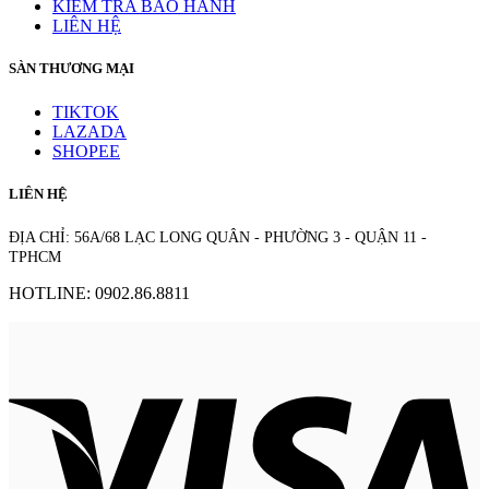
KIỂM TRA BẢO HÀNH
LIÊN HỆ
SÀN THƯƠNG MẠI
TIKTOK
LAZADA
SHOPEE
LIÊN HỆ
ĐỊA CHỈ: 56A/68 LẠC LONG QUÂN - PHƯỜNG 3 - QUẬN 11 -
TPHCM
HOTLINE: 0902.86.8811