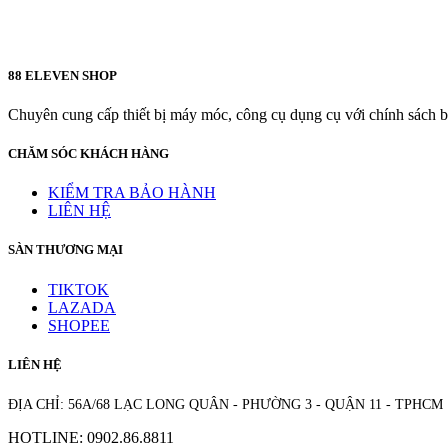
88 ELEVEN SHOP
Chuyên cung cấp thiết bị máy móc, công cụ dụng cụ với chính sách bả
CHĂM SÓC KHÁCH HÀNG
KIỂM TRA BẢO HÀNH
LIÊN HỆ
SÀN THƯƠNG MẠI
TIKTOK
LAZADA
SHOPEE
LIÊN HỆ
ĐỊA CHỈ: 56A/68 LẠC LONG QUÂN - PHƯỜNG 3 - QUẬN 11 - TPHCM
HOTLINE: 0902.86.8811