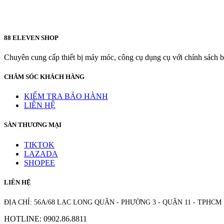
88 ELEVEN SHOP
Chuyên cung cấp thiết bị máy móc, công cụ dụng cụ với chính sách bả
CHĂM SÓC KHÁCH HÀNG
KIỂM TRA BẢO HÀNH
LIÊN HỆ
SÀN THƯƠNG MẠI
TIKTOK
LAZADA
SHOPEE
LIÊN HỆ
ĐỊA CHỈ: 56A/68 LẠC LONG QUÂN - PHƯỜNG 3 - QUẬN 11 - TPHCM
HOTLINE: 0902.86.8811