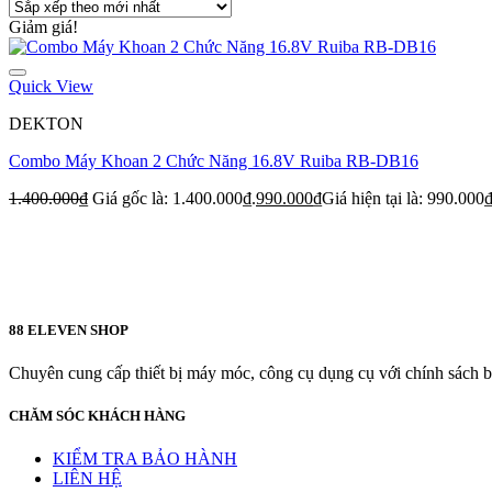
Giảm giá!
Quick View
DEKTON
Combo Máy Khoan 2 Chức Năng 16.8V Ruiba RB-DB16
1.400.000
₫
Giá gốc là: 1.400.000₫.
990.000
₫
Giá hiện tại là: 990.000₫
88 ELEVEN SHOP
Chuyên cung cấp thiết bị máy móc, công cụ dụng cụ với chính sách bả
CHĂM SÓC KHÁCH HÀNG
KIỂM TRA BẢO HÀNH
LIÊN HỆ