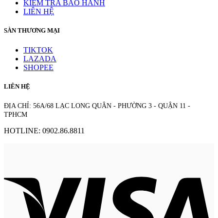
KIỂM TRA BẢO HÀNH
LIÊN HỆ
SÀN THƯƠNG MẠI
TIKTOK
LAZADA
SHOPEE
LIÊN HỆ
ĐỊA CHỈ: 56A/68 LẠC LONG QUÂN - PHƯỜNG 3 - QUẬN 11 -
TPHCM
HOTLINE: 0902.86.8811