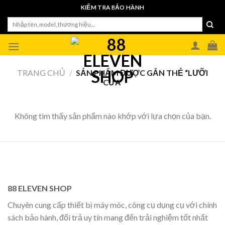
Skip
KIỂM TRA BẢO HÀNH
to
Tìm
content
kiếm:
TRANG CHỦ
/
SẢN PHẨM ĐƯỢC GẮN THẺ “LƯỠI
CƯA”
Không tìm thấy sản phẩm nào khớp với lựa chọn của bạn.
88 ELEVEN SHOP
Chuyên cung cấp thiết bị máy móc, công cụ dụng cụ với chính
sách bảo hành, đổi trả uy tín mang đến trải nghiệm tốt nhất