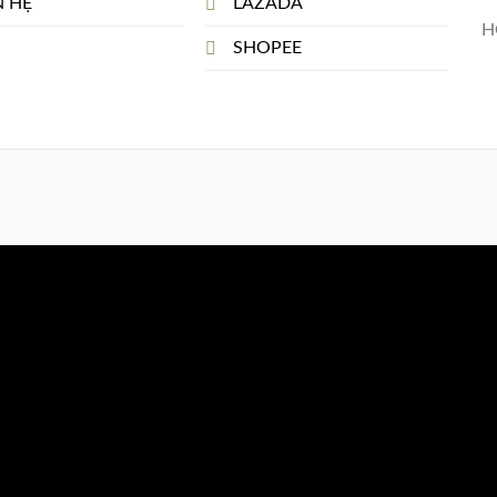
N HỆ
LAZADA
H
SHOPEE