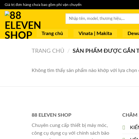
Skip
Giá trị đơn hàng chưa bao gồm phí vận chuyển
to
Tìm
content
kiếm:
Trang chủ
Vinata | Makita
Dewa
TRANG CHỦ
/
SẢN PHẨM ĐƯỢC GẮN T
Không tìm thấy sản phẩm nào khớp với lựa chọn 
88 ELEVEN SHOP
CHĂM 
Chuyên cung cấp thiết bị máy móc,
KIỂ
công cụ dụng cụ với chính sách bảo