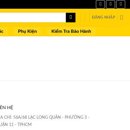
ĐĂNG NHẬP
ác
Phụ Kiện
Kiểm Tra Bảo Hành
IÊN HỆ
ỊA CHỈ: 56A/68 LẠC LONG QUÂN - PHƯỜNG 3 -
UẬN 11 - TPHCM