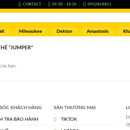
CONTACT
09:30 - 18:30
0902868811
lt
Milwaukee
Dekton
Amaxtools
Kh
HẺ “JUMPER”
của bạn.
SÓC KHÁCH HÀNG
SÀN THƯƠNG MẠI
L
Đ
M TRA BẢO HÀNH
TIKTOK
Q